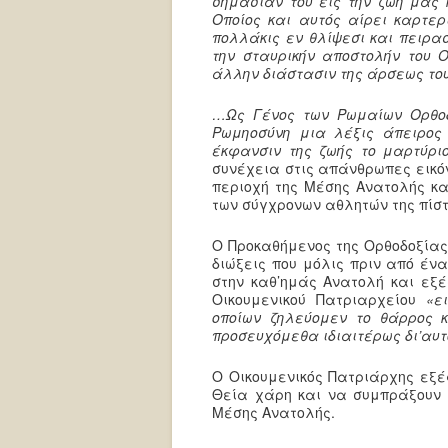
σημασίαν του εις την ζωή μας 
Οποίος και αυτός αίρει καρτερ
πολλάκις εν θλίψεσι και πειρα
την σταυρικήν αποστολήν του 
άλλην διάστασιν της άρσεως του 
…Ως Γένος των Ρωμαίων Ορθοδ
Ρωμηοσύνη μια λέξις άπειρος
έκφανσιν της ζωής το μαρτύρι
συνέχεια στις απάνθρωπες εικό
περιοχή της Μέσης Ανατολής κα
των σύγχρονων αθλητών της πίστ
Ο Προκαθήμενος της Ορθοδοξίας
διώξεις που μόλις πριν από έν
στην καθ’ημάς Ανατολή και εξέ
Οικουμενικού Πατριαρχείου
«ε
οποίων ζηλεύομεν το θάρρος κ
προσευχόμεθα ιδιαιτέρως δι’αυ
Ο Οικουμενικός Πατριάρχης εξέ
Θεία χάρη και να συμπράξουν σ
Μέσης Ανατολής.