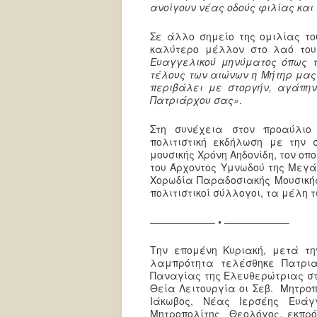
ανοίγουν νέας οδούς φιλίας κα
Σε άλλο σημείο της ομιλίας τ
καλύτερο μέλλον στο λαό το
Ευαγγελικού μηνύματος όπως το
τέλους των αιώνων η Μήτηρ μας 
περιβάλει με στοργήν, αγάπην
Πατριάρχου σας»
.
Στη συνέχεια στον προαύλιο
πολιτιστική εκδήλωση με την
μουσικής Χρόνη Αηδονίδη, τον οπ
του Άρχοντος Υμνωδού της Μεγά
Χορωδία Παραδοσιακής Μουσικής 
πολιτιστικοί σύλλογοι, τα μέλη
——————– • ——————–
Την επομένη Κυριακή, μετά τη
λαμπρότητα τελέσθηκε Πατρια
Παναγίας της Ελευθερώτριας στο
Θεία Λειτουργία οι Σεβ. Μητρο
Ιάκωβος, Νέας Ιερσέης Ευάγ
Μητροπολίτης Θεολόγος, εκπρόσ