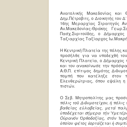
Ανατολικής Μακεδονίας και 
Δημ.Πέτροβιτς, ο Διοικητής του 
16ης Μεραρχίας Στρατηγός Αντ
Αν.Μακεδονίας-Θράκης Γεωρ.
Πασχ.Συριτούδης, ο Δήμαρχος 
Ταξιαρχίας Ταξίαρχος Ιω.Μακρής
Η Κεντρική Πλατεία της πόλης κ
προσήλθε για να υποδεχθή τον
Κεντρική Πλατεία, ο Δήμαρχος 
και του ανακοίνωσε την πρόσφα
Α.Θ.Π. επίτιμος δημότης Διδυμ
πομπή που κατέληξε στον π
Ελευθερώτριας, όπου εψάλη η
πιστών.
Ο Σεβ. Μητροπολίτης μας προ
πόλις τοῦ Διδυμοτείχου, ἡ πόλις
βαθείας εὐλαβείας, μετά παλμ
ὑποδέχεται σήμερα τήν Ὑμετέρα
Οὐρανόν Ὀρθοδοξίας, στόν Ἱερ
ὁποίου φέτος ἑορτάζεται ἡ συμπλ