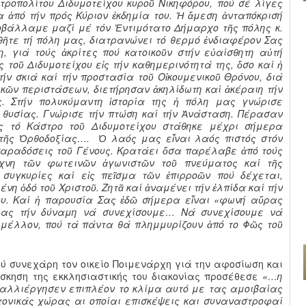
τροπολίτου Διδυμοτείχου κυροῦ Νικηφόρου, πού σέ λίγες
 ἀπό τήν πρός Κύριον ἐκδημία του. Ἡ ἄμεση ἀνταπόκρισή
οβάλλαμε μαζί μέ τόν Ἐντιμότατο Δήμαρχο τῆς πόλης κ.
θῆτε τή πόλη μας, διατρανώνει τό θερμό ἐνδιαφέρον Σας
η, γιά τούς ἀκρίτες πού κατοικοῦν στήν εὐαίσθητη αὐτή
ς τοῦ Διδυμοτείχου εἰς τήν καθημερινότητά της, ὅσο καί ἡ
ήν σκιά καί τήν προστασία τοῦ Οἰκουμενικοῦ Θρόνου, διά
ικῶν περιστάσεων, διετήρησαν ἀκηλίδωτη καί ἀκέραιη τήν
ς. Στήν πολυκύμαντη ἱστορία της ἡ πόλη μας γνώρισε
 θυσίας. Γνώρισε τήν πτώση καί τήν Ἀνάσταση. Πέρασαν
ως τό Κάστρο τοῦ Διδυμοτείχου στάθηκε μέχρι σήμερα
 τῆς Ὀρθοδοξίας….
Ὁ λαός μας εἶναι λαός πιστός στόν
 παραδόσεις τοῦ Γένους. Κρατάει ὅσα παρέλαβε ἀπό τούς
 ἴχνη τῶν φωτεινῶν ἀγωνιστῶν τοῦ πνεύματος καί τῆς
 συγκυρίες καί εἰς πεῖσμα τῶν ἐπιρροῶν πού δέχεται,
ένη ὁδό τοῦ Χριστοῦ. Ζητᾶ καί ἀναμένει τήν ἐλπίδα καί τήν
ου. Καί ἡ παρουσία Σας ἐδῶ σήμερα εἶναι «φωνή αὔρας
 μας τήν δύναμη νά συνεχίσουμε… Νά συνεχίσουμε νά
μέλλον, πού τά πάντα θά πλημμυρίζουν ἀπό το Φῶς τοῦ
 συνεχάρη τον οικείο Ποιμενάρχη γιά την αφοσίωση και
άσκηση της εκκλησιαστικής του διακονίας προσέθεσε
«…η
καλλιέργησεν επιπλέον το κλίμα αυτό με τας αμοιβαίας
ιτονικάς χώρας αι οποίαι επισκέψεις και συναναστροφαί