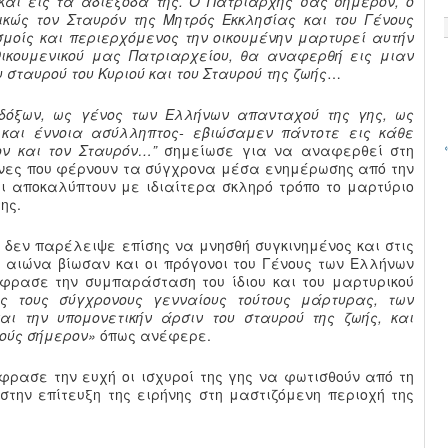
και εις τα αδιέξοδα της. Ο Πατριάρχης σας σήμερον, ο
ικώς τον Σταυρόν της Μητρός Εκκλησίας και του Γένους
σμοίς και περιερχόμενος την οικουμένην μαρτυρεί αυτήν
Οικουμενικού μας Πατριαρχείου, θα αναφερθή εις μιαν
σταυρού του Κυριού και του Σταυρού της ζωής
…
όξων, ως γένος των Ελλήνων απανταχού της γης, ως
 και έννοια ασύλληπτος- εβιώσαμεν πάντοτε εις κάθε
ον και τον Σταυρόν…”
σημείωσε για να αναφερθεί στη
νες που φέρνουν τα σύγχρονα μέσα ενημέρωσης από την
ι αποκαλύπτουν με ιδιαίτερα σκληρό τρόπο το μαρτύριο
ης.
 δεν παρέλειψε επίσης να μνησθή συγκινημένος και στις
α αιώνα βίωσαν και οι πρόγονοι του Γένους των Ελλήνων
φρασε την συμπαράσταση του ίδιου και του μαρτυρικού
ις τους σύγχρονους γενναίους τούτους μάρτυρας, των
αι την υπομονετικήν άρσιν του σταυρού της ζωής, και
τούς σήμερον»
όπως ανέφερε.
φρασε την ευχή οι ισχυροί της γης να φωτισθούν από τη
την επίτευξη της ειρήνης στη μαστιζόμενη περιοχή της