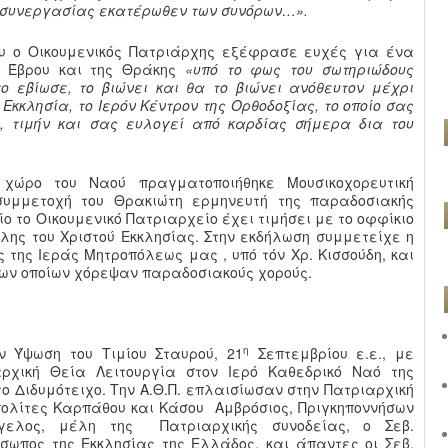
ι συνεργασίας εκατέρωθεν των συνόρων…».
ου ο Οικουμενικός Πατριάρχης εξέφρασε ευχές για ένα
υ Έβρου και της Θράκης
«υπό το φως του σωτηριώδους
 εβίωσε, το βιώνει και θα το βιώνει ανόθευτον μέχρι
Εκκλησία, το Ιερόν Κέντρον της Ορθοδοξίας, το οποίο σας
, τιμήν και σας ευλογεί από καρδίας σήμερα δια του
 χώρο του Ναού πραγματοποιήθηκε Μουσικοχορευτική
 συμμετοχή του Θρακιώτη ερμηνευτή της παραδοσιακής
οίο το Οικουμενικό Πατριαρχείο έχει τιμήσει με το οφφίκιο
λης του Χριστού Εκκλησίας. Στην εκδήλωση συμμετείχε η
της Ιεράς Μητροπόλεως μας , υπό τόν Χρ. Κισσούδη, και
 των οποίων χόρεψαν παραδοσιακούς χορούς.
η
ν Ύψωση του Τιμίου Σταυρού, 21
Σεπτεμβρίου ε.ε., με
ρχική Θεία Λειτουργία στον Ιερό Καθεδρικό Ναό της
 Διδυμότειχο. Την Α.Θ.Π. επλαισίωσαν στην Πατριαρχική
πολίτες Καρπάθου και Κάσου Αμβρόσιος, Πριγκηποννήσων
γελος, μέλη της Πατριαρχικής συνοδείας, ο Σεβ.
ωπος της Εκκλησίας της Ελλάδος, και άπαντες οι Σεβ.