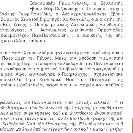
Εσωτερικών Γεωρ.Ντόλιος, ο Βουλευτής
Έβρου Μαρ.Ουζουνίδης, ο Περιφερειάρχης
Θράκης Γεωρ.Παυλίδης, ο Αντιπεριφερειάρχης Έβρου
Δ΄ Σώματος Στρατού Στρατηγός Χρ.Χαλκίδης, ο Διοικητής της
.Βιτετζάκης, ο Περιφερειακός Αστυνομικός Διευθυντής
Σαλαμάγκας, ο Αστυνομικός Διευθυντής Ορεστιάδος
Διδυμοτείχου Παρ.Πατσουρίδης , ο Διοικητής της 3ης
 και άλλοι επίσημοι.
αι οι παράπλευροι δρόμοι ήταν κατάμεστοι από κόσμο που
 Πατριάρχη του Γένους. Μετά την απόδοση τιμών στην
της πόλης Παρ.Πατσουρίδη καλωσόρισε τον Παναγιώτατο
τη απόφαση του Δημοτικού Συμβουλίου να αναγορευθή η
οτείχου. Αφού αντιφώνησε ο Πατριάρχης, σχηματίστηκε
ερικαλλή Ιερό Καθεδρικό Ναό της Παναγίας της
 επίσημη Δοξολογία, παρουσία των αρχών και πλήθους
σφωνώντας τον Παναγιώτατο, είπε μεταξύ άλλων: ”
Ἡ
 τῶν Κάστρων, τῶν θρύλων καί τῆς Ἱστορίας, μέ αἰσθήματα
ῶν ἱερᾶς συγκινήσεως καί μέ ἀνυπόκριτο ἐνθουσιασμό,
 Θειοτάτη Παναγιότητα, τόν Σεπτό Πρωθιεράρχη τῆς ὑπ’
ό Καθεδρικό Ναό τῆς Παναγίας τῆς Ἐλευθερώτριας, τοῦ
ήρωση 20 ἐτῶν ἀπό τῶν ἐγκαινίων του καί τιμᾶται ἡ μνήμη