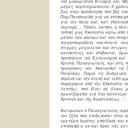
τοῦ μακαριστοῦ Κτίτορά του, Μη
μέρες συμπληρώνονται 5 χρόνια
Σας στήν πρόσκληση πού Σᾶς ὑπ
Παρ.Πατσουρίδη γιά νά ἐπισκεφ
γιά τήν πόλη καί, κατ’ ἐπέκτασ
περιοχή….
Τόσον, λοιπόν, ἡ πόλι
τοπική μας Ἐκκλησία κάτω ἀπό τ
μέσου τῶν αἰώνων καί τῶν ἱστορ
πατροπαράδοτη ταυτότητά του
στιγμές μεγαλείου καί στιγμές
κατακτητές καί ἐπίβουλοι, ὅμ
προπύργιο τοῦ Ἑλληνισμοῦ καί
Χριστό, Παναγιώτατε, καί στίς
προγόνους του. Ἀκολουθεῖ τά
Πατρίδας. Παρά τίς δυσμενεῖς
πορεύεται τήν στενή καί τεθλιμμ
παρηγοριά ἀπό τήν Ἐκκλησία τ
λεπτῆς», πού δίνει σέ ὅλους
ἀγωνιζόμεθα γιά ἕνα καλύτερο 
Χριστοῦ καί τῆς Ἀναστάσεως…”.
Αντιφωνών ο Παναγιώτατος αφού
τον ζήλο που επιδεικνύει στην 
υμετέρα Ιερότης επηύξησε και 
επισκέψεις εκ και προς τάς γε