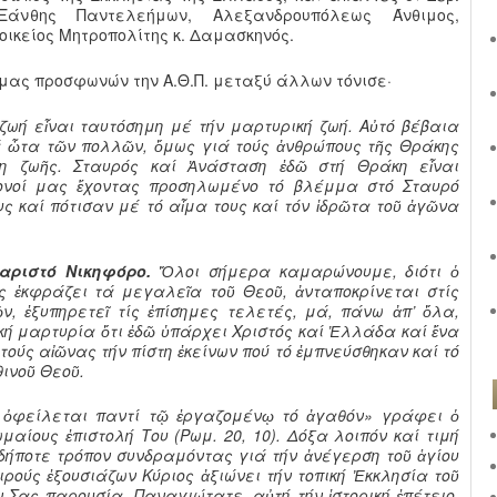
άνθης Παντελεήμων, Αλεξανδρουπόλεως Άνθιμος,
ικείος Μητροπολίτης κ. Δαμασκηνός.
μας προσφωνών την Α.Θ.Π. μεταξύ άλλων τόνισε·
ζωή εἶναι ταυτόσημη μέ τήν μαρτυρική ζωή. Αὐτό βέβαια
 ὦτα τῶν πολλῶν, ὅμως γιά τούς ἀνθρώπους τῆς Θράκης
ση ζωῆς. Σταυρός καί Ἀνάσταση ἐδῶ στή Θράκη εἶναι
γονοί μας ἔχοντας προσηλωμένο τό βλέμμα στό Σταυρό
υς καί πότισαν μέ τό αἷμα τους καί τόν ἱδρῶτα τοῦ ἀγῶνα
αριστό Νικηφόρο.
Ὅλοι σήμερα καμαρώνουμε, διότι ὁ
 ἐκφράζει τά μεγαλεῖα τοῦ Θεοῦ, ἀνταποκρίνεται στίς
ν, ἐξυπηρετεῖ τίς ἐπίσημες τελετές, μά, πάνω ἀπ’ ὅλα,
ική μαρτυρία ὅτι ἐδῶ ὑπάρχει Χριστός καί Ἑλλάδα καί ἕνα
τούς αἰῶνας τήν πίστη ἐκείνων πού τό ἐμπνεύσθηκαν καί τό
ινοῦ Θεοῦ.
φείλεται παντί τῷ ἐργαζομένῳ τό ἀγαθόν» γράφει ὁ
αίους ἐπιστολή Του (Ρωμ. 20, 10). Δόξα λοιπόν καί τιμή
ονδήποτε τρόπον συνδραμόντας γιά τήν ἀνέγερση τοῦ ἁγίου
ιρούς ἐξουσιάζων Κύριος ἀξιώνει τήν τοπική Ἐκκλησία τοῦ
ήν Σας παρουσία Παναγιώτατε, αὐτή τήν ἱστορική ἐπέτειο.