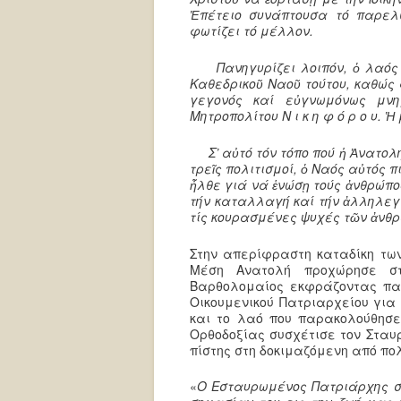
Ἐπέτειο συνάπτουσα τό παρελ
φωτίζει τό μέλλον.
Πανηγυρίζει λοιπόν, ὁ λαός το
Καθεδρικοῦ Ναοῦ τούτου, καθώς 
γεγονός καί εὐγνωμόνως μνη
Μητροπολίτου Ν ι κ η φ ό ρ ο υ. 
Σ’ αὐτό τόν τόπο πού ἡ Ἀνατολή
τρεῖς πολιτισμοί, ὁ Ναός αὐτός π
ἦλθε γιά νά ἑνώσῃ τούς ἀνθρώπο
τήν καταλλαγή καί τήν ἀλληλεγ
τίς κουρασμένες ψυχές τῶν ἀνθρ
Στην απερίφραστη καταδίκη των
Μέση Ανατολή προχώρησε στ
Βαρθολομαίος εκφράζοντας πα
Οικουμενικού Πατριαρχείου για 
και το λαό που παρακολούθησε
Ορθοδοξίας συσχέτισε τον Σταυρ
πίστης στη δοκιμαζόμενη από πο
«
Ο Εσταυρωμένος Πατριάρχης σα