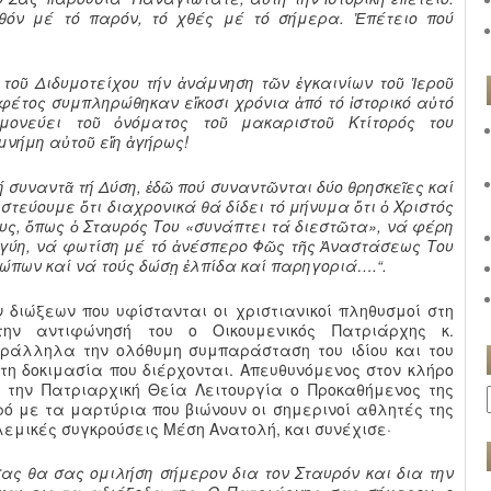
θόν μέ τό παρόν, τό χθές μέ τό σήμερα. Ἐπέτειο πού
ῦ Διδυμοτείχου τήν ἀνάμνηση τῶν ἐγκαινίων τοῦ Ἱεροῦ
φέτος συμπληρώθηκαν εἴκοσι χρόνια ἀπό τό ἱστορικό αὐτό
μονεύει τοῦ ὀνόματος τοῦ μακαριστοῦ Κτίτορός του
Ἡ μνήμη αὐτοῦ εἴη ἀγήρως!
 συναντᾶ τή Δύση, ἐδῶ πού συναντῶνται δύο θρησκεῖες καί
ιστεύουμε ὅτι διαχρονικά θά δίδει τό μήνυμα ὅτι ὁ Χριστός
υς, ὅπως ὁ Σταυρός Του «συνάπτει τά διεστῶτα», νά φέρη
γύη, νά φωτίση μέ τό ἀνέσπερο Φῶς τῆς Ἀναστάσεως Του
ώπων καί νά τούς δώσῃ ἐλπίδα καί παρηγοριά….“.
 διώξεων που υφίστανται οι χριστιανικοί πληθυσμοί στη
ην αντιφώνησή του ο Οικουμενικός Πατριάρχης κ.
ράλληλα την ολόθυμη συμπαράσταση του ιδίου και του
τη δοκιμασία που διέρχονται. Απευθυνόμενος στον κλήρο
 την Πατριαρχική Θεία Λειτουργία ο Προκαθήμενος της
ό με τα μαρτύρια που βιώνουν οι σημερινοί αθλητές της
λεμικές συγκρούσεις Μέση Ανατολή, και συνέχισε·
ς θα σας ομιλήση σήμερον δια τον Σταυρόν και δια την