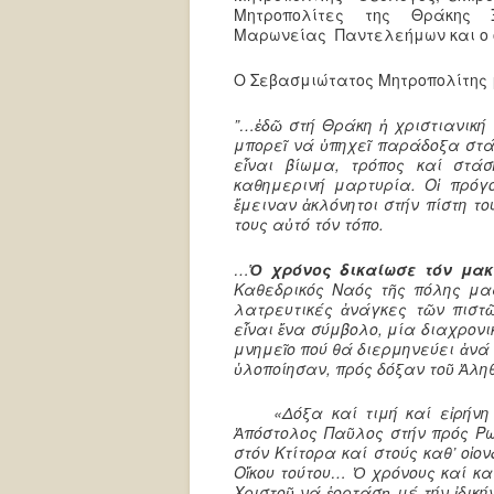
Μητροπολίτες της Θράκης Ξ
Μαρωνείας Παντελεήμων και ο ο
Ο Σεβασμιώτατος Μητροπολίτης 
”…ἐδῶ στή Θράκη ἡ χριστιανική 
μπορεῖ νά ὑπηχεῖ παράδοξα στά
εἶναι βίωμα, τρόπος καί στά
καθημερινή μαρτυρία. Οἱ πρό
ἔμειναν ἀκλόνητοι στήν πίστη το
τους αὐτό τόν τόπο.
…
Ὁ χρόνος δικαίωσε τόν μακ
Καθεδρικός Ναός τῆς πόλης μας
λατρευτικές ἀνάγκες τῶν πιστῶ
εἶναι ἕνα σύμβολο, μία διαχρον
μνημεῖο πού θά διερμηνεύει ἀνά 
ὑλοποίησαν, πρός δόξαν τοῦ Ἀληθ
«Δόξα καί τιμή καί εἰρήνη ὀ
Ἀπόστολος Παῦλος στήν πρός Ρωμ
στόν Κτίτορα καί στούς καθ’ οἱ
Οἴκου τούτου… Ὁ χρόνους καί κα
Χριστοῦ νά ἑορτάσῃ μέ τήν ἰδικ