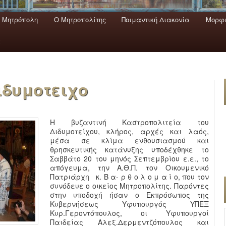
 Mητρόπολη
Ο Mητροπολίτης
Ποιμαντική Διακονία
Μορφω
ενο
εριεχόμενο
α
Διδυμοτειχο
Η βυζαντινή Καστροπολιτεία του
Διδυμοτείχου, κλήρος, αρχές και λαός,
μέσα σε κλίμα ενθουσιασμού και
θρησκευτικής κατάνυξης υποδέχθηκε το
Σαββάτο 20 του μηνός Σεπτεμβρίου ε.ε., το
απόγευμα, την Α.Θ.Π. τον Οικουμενικό
Πατριάρχη κ. Β α- ρ θ ο λ o μ α ί ο, που τον
συνόδευε ο οικείος Μητροπολίτης. Παρόντες
στην υποδοχή ήσαν ο Εκπρόσωπος της
Κυβερνήσεως Υφυπουργός ΥΠΕΞ
Κυρ.Γεροντόπουλος, οι Υφυπουργοί
Παιδείας Αλεξ.Δερμεντζόπουλος και