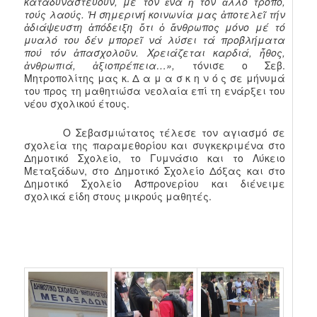
καταδυναστεύουν, μέ τόν ἕνα ἤ τόν ἄλλο τρόπο,
τούς λαούς. Ἡ σημερινή κοινωνία μας ἀποτελεῖ τήν
ἀδιάψευστη ἀπόδειξη ὅτι ὁ ἄνθρωπος μόνο μέ τό
μυαλό του δέν μπορεῖ νά λύσει τά προβλήματα
πού τόν ἀπασχολοῦν. Χρειάζεται καρδιά, ἦθος,
ἀνθρωπιά, ἀξιοπρέπεια…»,
τόνισε ο Σεβ.
Μητροπολίτης μας κ. Δ α μ α σ κ η ν ό ς σε μήνυμά
του προς τη μαθητιώσα νεολαία επί τη ενάρξει του
νέου σχολικού έτους.
Ο Σεβασμιώτατος τέλεσε τον αγιασμό σε
σχολεία της παραμεθορίου και συγκεκριμένα στο
Δημοτικό Σχολείο, το Γυμνάσιο και το Λύκειο
Μεταξάδων, στο Δημοτικό Σχολείο Δόξας και στο
Δημοτικό Σχολείο Ασπρονερίου και διένειμε
σχολικά είδη στους μικρούς μαθητές.