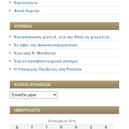
Εορτολόγιο
Φωνή Κυρίου
ΧΡΟΝΙΚΑ
Κατασκήνωση φωλιά, για του Θεού τη φαμελιά…
Εν όψει του Δεκαπενταυγούστου
Κυριακή Θ΄ Ματθαίου
Στα ελληνοβουλγαρικά σύνορα
Η Υπουργός Παιδείας στη Ρούσσα
ΑΡΧΕΙΟ ΧΡΟΝΙΚΩΝ
ΑΡΧΕΙΟ
ΧΡΟΝΙΚΩΝ
ΗΜΕΡΟΛΟΓΙΟ
Σεπτέμβριος 2014
Δ
Τ
Τ
Π
Π
Σ
Κ