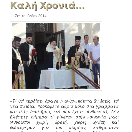
Καλή Χρονιά…
11 Σεπτεμβρίου 2014
«Τί θά κερδίσει ἄραγε ἡ ἀνθρωπότητα ἄν ἐσεῖς, τά
νέα παιδιά, προκόψετε αὔριο μόνο στά γράμματα
καί στίς ἐπιστῆμες καί δέν ἔχετε ἀνθρωπιά; Δέν
βλέπετε σήμερα τί γίνεται στήν κοινωνία μας;
Ἄνθρωποι χωρίς ἀρετή, χωρίς ἀγάπη καί
ἐνδιαφέρον γιά τόν πλησίον, καθημερινά