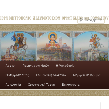
Αρχική
Πανηγύρεις Ναών
H Mητρόπολη
Ο Mητροπολίτης
Ποιμαντική Διακονία
Μορφωτικό Ίδρυμα
Αγιολογία
Χριστιανική Τέχνη
Επικοινωνία