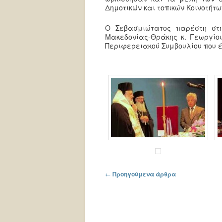
Δημοτικών και τοπικών Κοινoτήτω
Ο Σεβασμιώτατος παρέστη στη
Μακεδονίας-Θράκης κ. Γεωργίο
Περιφερειακού Συμβουλίου που έγ
Πλοήγηση στα άρθρα
←
Προηγούμενα άρθρα