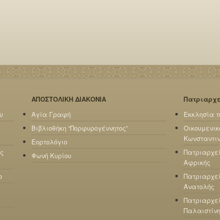
ΑΠΟΣΤΟΛΙΚΗ ΔΙΑΚΟΝΙΑ
Πατριαρχ
υ
Αγία Γραφή
Εκκλησία τ
Βιβλιοθήκη “Πορφυρογέννητος”
Οικουμενικ
Κωνσταντι
Εορτολόγιο
ς
Πατριαρχε
Φωνή Κυρίου
Αφρικής
ο
Πατριαρχεί
Ανατολής
Πατριαρχεί
Παλαιστίν