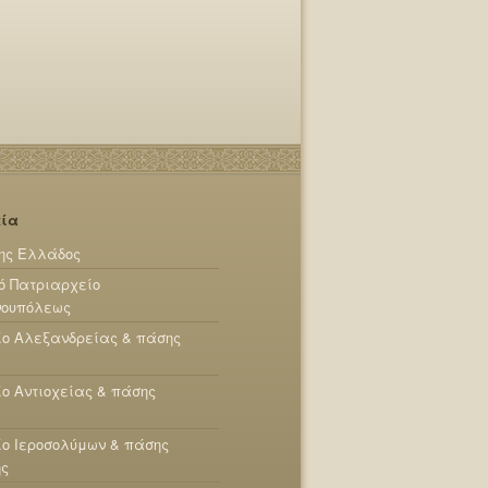
εία
ης Ελλάδος
ό Πατριαρχείο
νουπόλεως
ίο Αλεξανδρείας & πάσης
ο Αντιοχείας & πάσης
ο Ιεροσολύμων & πάσης
ης