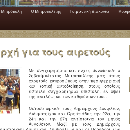
 Mητρόπολη
Ο Mητροπολίτης
Ποιμαντική Διακονία
Μορφω
ενο
εριεχόμενο
α
ρχή για τους αιρετούς
Με συγχαρητήρια και ευχές συνώδευσε ο
Σεβασμιώτατος Μητροπολίτης μας στους
αιρετούς εκπροσώπους στην περιφερειακή
και τοπική αυτοδιοίκηση, στους οποίους
έστειλε συγχαρητήρια επιστολή, εν όψει
της αναλήψεως των καθηκόντων τους.
Ωστόσο ώρκισε τους Δημάρχους Σουφλίου,
Διδυμοτείχου και Ορεστιάδος την 22α, την
24η και την 27η αντίστοιχα του μηνός
Αυγούστου. Μαζί με τους Δημάρχους
ντιστοίχων Δημοτικών Συμβουλίων και οι Πρόεδροι των