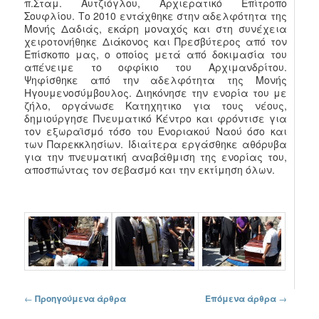
π.Σταμ. Αυτζιόγλου, Αρχιερατικό Επίτροπο
Σουφλίου. Το 2010 εντάχθηκε στην αδελφότητα της
Μονής Δαδιάς, εκάρη μοναχός και στη συνέχεια
χειροτονήθηκε Διάκονος και Πρεσβύτερος από τον
Επίσκοπο μας, ο οποίος μετά από δοκιμασία του
απένειμε το οφφίκιο του Αρχιμανδρίτου.
Ψηφίσθηκε από την αδελφότητα της Μονής
Ηγουμενοσύμβουλος. Διηκόνησε την ενορία του με
ζήλο, οργάνωσε Κατηχητικο για τους νέους,
δημιούργησε Πνευματικό Κέντρο και φρόντισε για
τον εξωραϊσμό τόσο του Ενοριακού Ναού όσο και
των Παρεκκλησίων. Ιδιαίτερα εργάσθηκε αθόρυβα
για την πνευματική αναβάθμιση της ενορίας του,
αποσπώντας τον σεβασμό και την εκτίμηση όλων.
Πλοήγηση στα άρθρα
←
Προηγούμενα άρθρα
Επόμενα άρθρα
→