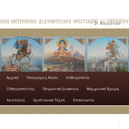
Αρχική
Πανηγύρεις Ναών
H Mητρόπολη
Ο Mητροπολίτης
Ποιμαντική Διακονία
Μορφωτικό Ίδρυμα
Αγιολογία
Χριστιανική Τέχνη
Επικοινωνία