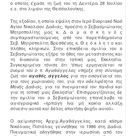
ο οποίος έχασε τη ζωή του τη Δευτέρα 28 Ιουλίου
ε.ε. στο λιμάνι της Θεσσαλονίκης.
Της εξοδίου, η οποία εψάλη στον Ιερό Ενοριακό Ναό
Αγίου Νικολάου Δαδιάς, προέστη ο Σεβασμιώτατος
Μητροπολίτης μας κ. Δ α μ α σ κ η ν ό ς
συμπαραστατούμενος από τον παρεπιδημούντα
Σεβ. Μητροπολίτη Βρεσθένης κ. Θ ε ό κ λ η τ ο και
πλήθος κληρικών. Στην επικήδεια ομιλία του ο
Σεβασμιώτατος εξήρε το ήθος του μεταστάντος και
τη διακονία του στην τοπική μας Εκκλησία.
Συγκεκριμένα τόνισε ότι
“όπως ερμηνεύεται το
όνομά του ο π. Αγαθάγγελος υπήρξε στη σύντομη
ζωή του
αγαθός
άγγελος
για την οικογένειά του,
για τους χωριανούς του, για την αδελφότητα της
Μονής Δαδιάς, για τα πνευματικά του παιδιά και
για τη τοπική μας Εκκλησία”.
Επισφραγίζοντας δε
την ομιλία του ο Σεβασμιώτατος επανέλαβε το
αγιογραφικό «ἠρπάγη ἵνα μή κακία ἀλλάξῃ
σύνεσιν αὐτοῦ καί δόλος ἀπατήσῃ ψυχήν αὐτοῦ».
Ο αείμνηστος Αρχιμ.Αγαθάγγελος, κατά κόσμο
Νικόλαος Πιστόλας γεννήθηκε το 1986 στη Δαδιά.
Πνευματικά οδηγήθηκε στην ιερωσύνη από τον