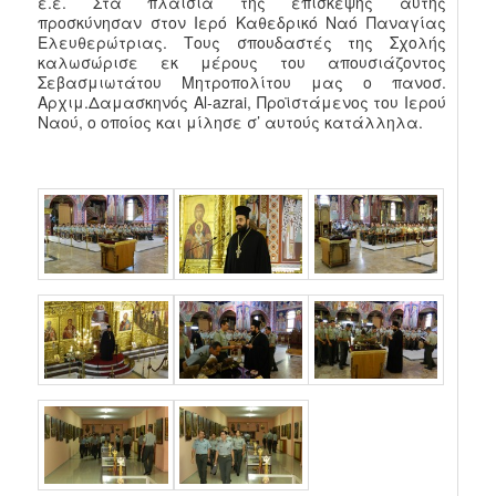
ε.ε. Στα πλαίσια της επίσκεψης αυτής
προσκύνησαν στον Ιερό Καθεδρικό Ναό Παναγίας
Ελευθερώτριας. Τους σπουδαστές της Σχολής
καλωσώρισε εκ μέρους του απουσιάζοντος
Σεβασμιωτάτου Μητροπολίτου μας ο πανοσ.
Αρχιμ.Δαμασκηνός Al-azrai, Προϊστάμενος του Ιερού
Ναού, ο οποίος και μίλησε σ’ αυτούς κατάλληλα.