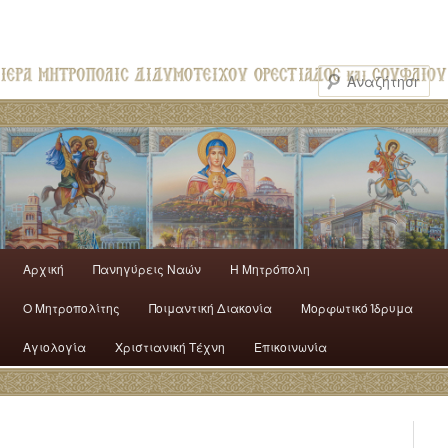
Αρχική
Πανηγύρεις Ναών
H Mητρόπολη
Ο Mητροπολίτης
Ποιμαντική Διακονία
Μορφωτικό Ίδρυμα
Αγιολογία
Χριστιανική Τέχνη
Επικοινωνία