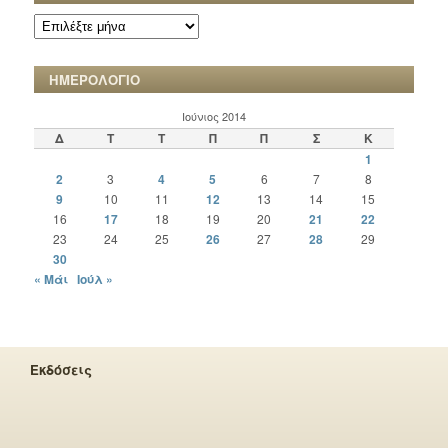
ΑΡΧΕΙΟ
ΧΡΟΝΙΚΩΝ
ΗΜΕΡΟΛΟΓΙΟ
Ιούνιος 2014
Δ
Τ
Τ
Π
Π
Σ
Κ
1
2
3
4
5
6
7
8
9
10
11
12
13
14
15
16
17
18
19
20
21
22
23
24
25
26
27
28
29
30
« Μάι
Ιούλ »
Εκδόσεις