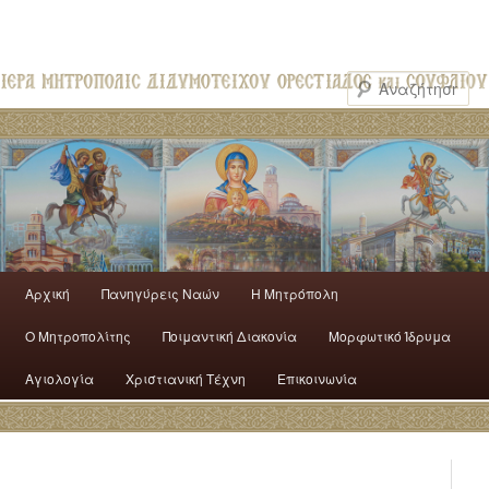
Αρχική
Πανηγύρεις Ναών
H Mητρόπολη
Ο Mητροπολίτης
Ποιμαντική Διακονία
Μορφωτικό Ίδρυμα
Αγιολογία
Χριστιανική Τέχνη
Επικοινωνία