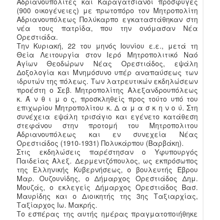
Αδριανουπολίτες και Καραγατσιανοί πρόσφυγες
(900 οικογένειες) με πρωτοπόρο τον Μητροπολίτη
Αδριανουπόλεως Πολύκαρπο εγκαταστάθηκαν στη
νέα τους πατρίδα, που την ονόμασαν Νέα
Ορεστιάδα.
Την Κυριακή, 22 του μηνός Ιουνίου ε.ε., μετά τη
Θεία Λειτουργία στον Ιερό Μητροπολιτικό Ναό
Αγίων Θεοδώρων Νέας Ορεστιάδος, εψάλη
Δοξολογία και Μνημόσυνο υπέρ αναπαύσεως των
ιδρυτών της πόλεως. Των λατρευτικών εκδηλώσεων
προέστη ο Σεβ. Μητροπολίτης Αλεξανδρουπόλεως
κ. Ά ν θ ι μ ο ς, προσκληθείς προς τούτο υπό του
επιχωρίου Μητροπολίτου κ. Δ α μ α σ κ η ν ο ύ. Στη
συνέχεια εψάλη τρισάγιο και εγένετο κατάθεση
στεφάνου στην προτομή του Μητροπολιτου
Αδριανουπόλεως και εν συνεχεία Νέας
Ορεστιάδος (1910-1931) Πολυκάρπου (Βαρβάκη).
Στις εκδηλώσεις παρέστησαν ο Υφυπουργός
Παιδείας Αλεξ. Δερμεντζόπουλος, ως εκπρόσωπος
της Ελληνικής Κυβερνήσεως, ο βουλευτής Έβρου
Μαρ. Ουζουνίδης, ο Δήμαρχος Ορεστιάδος Δημ.
Μουζάς, ο εκλεγείς Δήμαρχος Ορεστιάδος Βασ.
Μαυρίδης και ο Διοικητής της 3ης Ταξιαρχίας,
Ταξίαρχος Ιω. Μακρής.
Το εσπέρας της αυτής ημέρας πραγματοποιήθηκε