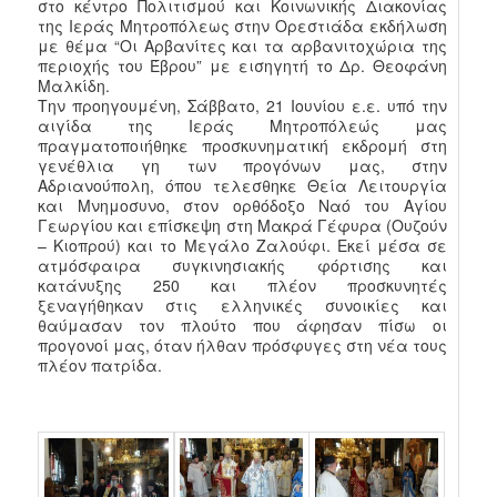
στο κέντρο Πολιτισμού και Κοινωνικής Διακονίας
της Ιεράς Μητροπόλεως στην Ορεστιάδα εκδήλωση
με θέμα “Οι Αρβανίτες και τα αρβανιτοχώρια της
περιοχής του Έβρου” με εισηγητή το Δρ. Θεοφάνη
Μαλκίδη.
Την προηγουμένη, Σάββατο, 21 Ιουνίου ε.ε. υπό την
αιγίδα της Ιεράς Μητροπόλεώς μας
πραγματοποιήθηκε προσκυνηματική εκδρομή στη
γενέθλια γη των προγόνων μας, στην
Αδριανούπολη, όπου τελεσθηκε Θεία Λειτουργία
και Μνημοσυνο, στον ορθόδοξο Ναό του Αγίου
Γεωργίου και επίσκεψη στη Μακρά Γέφυρα (Ουζούν
– Κιοπρού) και το Μεγάλο Ζαλούφι. Εκεί μέσα σε
ατμόσφαιρα συγκινησιακής φόρτισης και
κατάνυξης 250 και πλέον προσκυνητές
ξεναγήθηκαν στις ελληνικές συνοικίες και
θαύμασαν τον πλούτο που άφησαν πίσω οι
προγονοί μας, όταν ήλθαν πρόσφυγες στη νέα τους
πλέον πατρίδα.