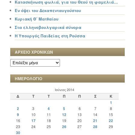
Κατασκήνωση φωλιά, για του Θεού τη φαμελιά…
Εν όψει του Δεκαπενταυγούστου
Κυριακή Θ΄ Ματθαίου
Στα ελληνοβουλγαρικά σύνορα
Η Υπουργός Παιδείας στη Ρούσσα
ΑΡΧΕΙΟ ΧΡΟΝΙΚΩΝ
ΑΡΧΕΙΟ
ΧΡΟΝΙΚΩΝ
ΗΜΕΡΟΛΟΓΙΟ
Ιούνιος 2014
Δ
Τ
Τ
Π
Π
Σ
Κ
1
2
3
4
5
6
7
8
9
10
11
12
13
14
15
16
17
18
19
20
21
22
23
24
25
26
27
28
29
30