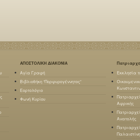
ΑΠΟΣΤΟΛΙΚΗ ΔΙΑΚΟΝΙΑ
Πατριαρχ
υ
Αγία Γραφή
Εκκλησία τ
Βιβλιοθήκη “Πορφυρογέννητος”
Οικουμενικ
Κωνσταντι
Εορτολόγιο
ς
Πατριαρχε
Φωνή Κυρίου
Αφρικής
ο
Πατριαρχεί
Ανατολής
Πατριαρχεί
Παλαιστίν