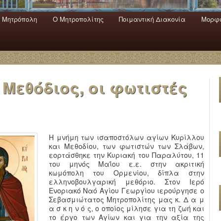
 Mητρόπολη
Ο Mητροπολίτης
Ποιμαντική Διακονία
Μορφω
ενο
εριεχόμενο
α
Μεθόδιος, οι φωτιστές
Η μνήμη των ισαποστόλων αγίων Κυρίλλου
και Μεθοδίου, των φωτιστών των Σλάβων,
εορτάσθηκε την Κυριακή του Παραλύτου, 11
του μηνός Μαΐου ε.ε. στην ακριτική
κωμόπολη του Ορμενίου, δίπλα στην
ελληνοβουλγαρική μεθόριο. Στον Ιερό
Ενοριακό Ναό Αγίου Γεωργίου ιερούργησε ο
Σεβασμιώτατος Μητροπολίτης μας κ. Δ α μ
α σ κ η ν ό ς, ο οποίος μίλησε για τη ζωή και
το έργο των Αγίων και για την αξία της