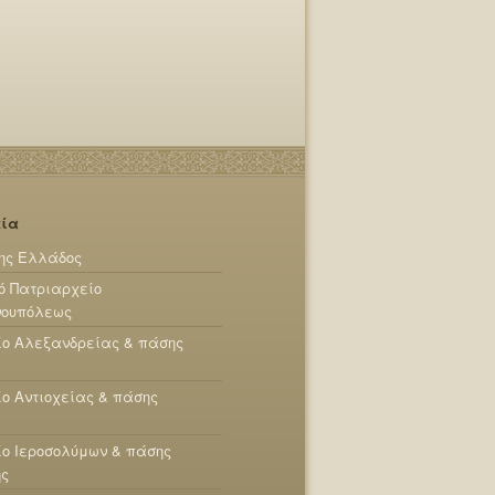
εία
ης Ελλάδος
ό Πατριαρχείο
νουπόλεως
ίο Αλεξανδρείας & πάσης
ο Αντιοχείας & πάσης
ο Ιεροσολύμων & πάσης
ης