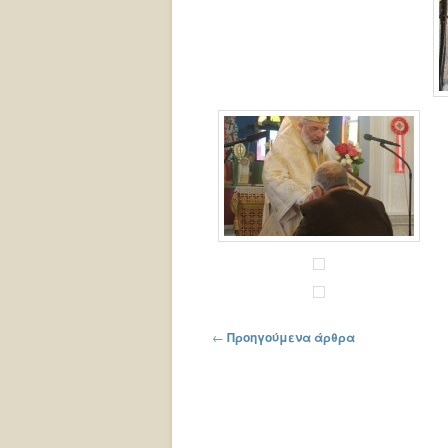
Πλοήγηση στα άρθρα
←
Προηγούμενα άρθρα