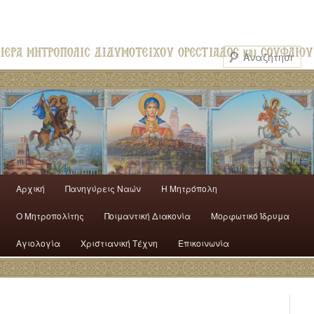
Αρχική
Πανηγύρεις Ναών
H Mητρόπολη
Ο Mητροπολίτης
Ποιμαντική Διακονία
Μορφωτικό Ίδρυμα
Αγιολογία
Χριστιανική Τέχνη
Επικοινωνία