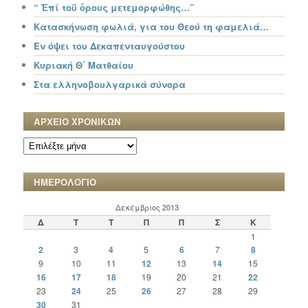
“ Ἐπί τοῦ ὄρους μετεμορφώθης…”
Κατασκήνωση φωλιά, για του Θεού τη φαμελιά…
Εν όψει του Δεκαπενταυγούστου
Κυριακή Θ΄ Ματθαίου
Στα ελληνοβουλγαρικά σύνορα
ΑΡΧΕΙΟ ΧΡΟΝΙΚΩΝ
ΑΡΧΕΙΟ
ΧΡΟΝΙΚΩΝ
ΗΜΕΡΟΛΟΓΙΟ
Δεκέμβριος 2013
Δ
Τ
Τ
Π
Π
Σ
Κ
1
2
3
4
5
6
7
8
9
10
11
12
13
14
15
16
17
18
19
20
21
22
23
24
25
26
27
28
29
30
31