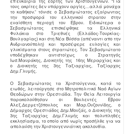
επ’ευκαιρία της εορτής των Χριστουγέννων. “Για
τους ακρίτες δεν υπάρχουν αργίες…αλλά μονάχα
το καθήκον.” τόνισε ο Σεβασμιώτατος εξαίρωντας
την προσφορά του ελληνικού στρατου στην
ευαίσθητη περιοχή του Έβρου. Ειδικώτερα ο
Σεβασμιώτατος επισκέφθηκε τα Ελληνικά
Φυλάκια στο Τριεθνές (Ελλάδος-Τουρκίας-
Βουλγαρίας) και στη Νέα Βύσσα (απέναντι απο την
Ανδριανούπολη) και προσέφερε ευλογίες και
γλυκίσματα στους στρατιώτες. Τον Σεβασμιώτατο
υποδέχθηκαν αντιστοίχως ο Στρατηγός
Ιωσ.Μαυράκης, Διοικητής της 16ης Μεραρχίας και
ο Διοικητής της 3ης Ταξιαρχίας, Ταξίαρχος
Δημ.Γλυμής.
Ο Σεβασμιώτατος τα Χριστούγεννα, κατά το
ειωθός, λειτούργησε στο Μητροπολιτικό Ναό Αγίων
Θεοδώρων στην Ορεστιάδα. Την Θεία Λειτουργία
παρακολούθησαν οι Βουλευτές Έβρου
Αλεξ.Δερμετζόπουλος και Μαρ.Ουζουνίδης, ο
Δήμαρχος Ορεστιάδος Δημ.Μουζάς, ο Διοικητής της
3ης Ταξιαρχίας Δημ.Γλυμής και πολυπληθές
εκκλησίασμα, το οποίο από νωρίς προσήλθε για να
απολαύση την Χριστουγεννιάτικη ακολουθία.