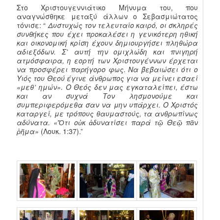
Στο Χριστουγεννιάτικο Μήνυμα του, που
αναγνώσθηκε μεταξύ άλλων ο Σεβασμιώτατος
τόνισε: “
Δυστυχώς τον τελευταίο καιρό, οι σκληρές
συνθήκες που έχει προκαλέσει η γενικότερη ηθική
και οικονομική κρίση έχουν δημιουργήσει πληθώρα
αδιεξόδων. Σ᾽ αυτή την ομιχλώδη και πνιγηρή
ατμόσφαιρα, η εορτή των Χριστουγέννων έρχεται
να προσφέρει παρήγορο φως. Να βεβαιώσει ότι ο
Υιός του Θεού έγινε άνθρωπος για να μείνει εσαεί
«μεθ᾽ ημών». Ο Θεός δεν μας εγκαταλείπει, έστω
και αν συχνά Τον λησμονούμε και
συμπεριφερόμεθα σαν να μην υπάρχει. Ο Χριστός
καταργεί, με τρόπους θαυμαστούς, τα ανθρωπίνως
αδύνατα. «Ὅτι οὐκ ἀδυνατίσει παρά τῷ Θεῷ πᾶν
ῥῆμα»
(Λουκ. 1:37).”