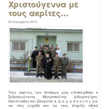
Χριστούγεννα με
τους ακρίτες…
26 Δεκεμβρίου 2013
Τους ακρίτες των συνόρων μας επισκέφθηκε ο
Σεβασμιώτατος Μητροπολίτης Διδυμοτείχου,
Ορεστιάδος και Σουφλίου κ. Δ α μ α σ κ η ν ό ς για
να τους ευχηθή και να τους στηρίξη ηθικά