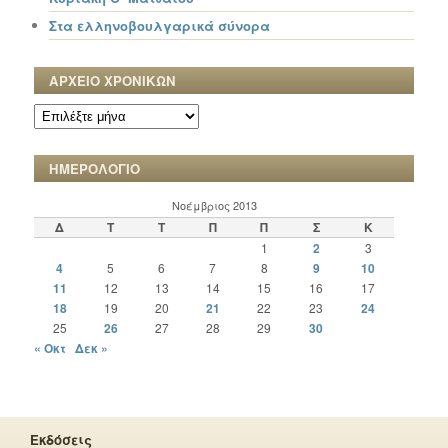
Στα ελληνοβουλγαρικά σύνορα
ΑΡΧΕΙΟ ΧΡΟΝΙΚΩΝ
ΑΡΧΕΙΟ
ΧΡΟΝΙΚΩΝ
ΗΜΕΡΟΛΟΓΙΟ
Νοέμβριος 2013
Δ
Τ
Τ
Π
Π
Σ
Κ
1
2
3
4
5
6
7
8
9
10
11
12
13
14
15
16
17
18
19
20
21
22
23
24
25
26
27
28
29
30
« Οκτ
Δεκ »
Εκδόσεις