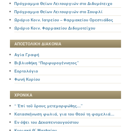
Πρόγραμμα Θείων Λειτουργιών στο Διδυμότειχο
Πρόγραμμα Θείων Λειτουργιών στο Σουφλί
Ωράριο Κοιν. Ιατρείου – Φαρμακείου Ορεστιάδος
Ωράριο Κοιν. Φαρμακείου Διδυμοτείχου
ΑΠΟΣΤΟΛΙΚΗ ΔΙΑΚΟΝΙΑ
Αγία Γραφή
Βιβλιοθήκη “Πορφυρογέννητος”
Εορτολόγιο
Φωνή Κυρίου
ΧΡΟΝΙΚΑ
“ Ἐπί τοῦ ὄρους μετεμορφώθης…”
Κατασκήνωση φωλιά, για του Θεού τη φαμελιά…
Εν όψει του Δεκαπενταυγούστου
Κυριακή Θ΄ Ματθαίου