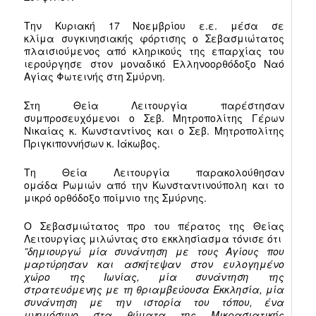
Την Κυριακή 17 Νοεμβρίου ε.ε. μέσα σε
κλίμα συγκινησιακής φόρτισης ο Σεβασμιώτατος
πλαισιούμενος από κληρικούς της επαρχίας του
ιερούργησε στον μοναδικό Ελληνοορθόδοξο Ναό
Αγίας Φωτεινής στη Σμύρνη.
Στη Θεία Λειτουργία παρέστησαν
συμπροσευχόμενοι ο Σεβ. Μητροπολίτης Γέρων
Νικαίας κ. Κωνσταντίνος και ο Σεβ. Μητροπολίτης
Πριγκιποννήσων κ. Ιάκωβος.
Τη Θεία Λειτουργία παρακολούθησαν
ομάδα Ρωμιών από την Κωνσταντινούπολη και το
μικρό ορθόδοξο ποίμνιο της Σμύρνης.
Ο Σεβασμιώτατος προ του πέρατος της Θείας
Λειτουργίας μιλώντας στο εκκλησίασμα τόνισε ότι
”δημιουργώ μία συνάντηση με τους Αγίους που
μαρτύρησαν και ασκήτεψαν στον ευλογημένο
χώρο της Ιωνίας, μία συνάντηση της
στρατευόμενης με τη θριαμβεύουσα Εκκλησία, μία
συνάντηση με την ιστορία του τόπου, ένα
μνημόσυνο στα θύματα της
Μικρασιατικής