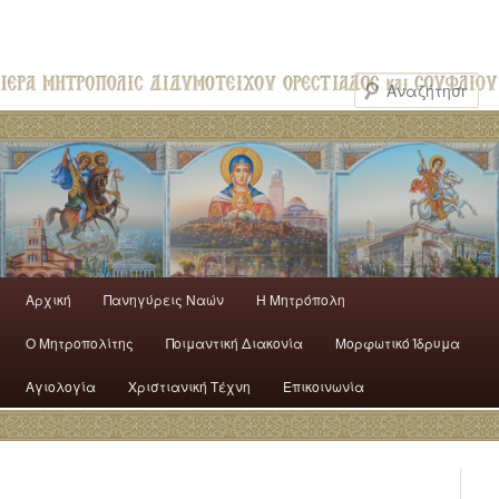
Αρχική
Πανηγύρεις Ναών
H Mητρόπολη
Ο Mητροπολίτης
Ποιμαντική Διακονία
Μορφωτικό Ίδρυμα
Αγιολογία
Χριστιανική Τέχνη
Επικοινωνία