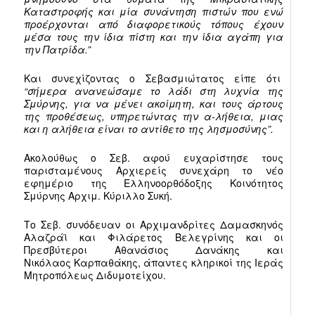
Καταστροφής και μία συνάντηση πιστών που ενώ
προέρχονται από διαφορετικούς τόπους έχουν
μέσα τους την ίδια πίστη και την ίδια αγάπη για
την Πατρίδα.”
Και συνεχίζοντας ο Σεβασμιώτατος είπε ότι
“σήμερα ανανεώσαμε το λάδι στη λυχνία της
Σμύρνης, για να μένει ακοίμητη, και τους άρτους
της προθέσεως, υπηρετώντας την α-λήθεια, μιας
και η αλήθεια είναι το αντίθετο της λησμοσύνης”.
Ακολούθως ο Σεβ. αφού ευχαρίστησε τους
παρισταμένους Αρχιερείς συνεχάρη το νέο
εφημέριο της Ελληνοορθόδοξης Κοινότητος
Σμύρνης Αρχιμ. Κύριλλο Συκή.
Το Σεβ. συνόδευαν οι Αρχιμανδρίτες Δαμασκηνός
Αλαζράϊ και Φιλάρετος Βελεγρίνης και οι
Πρεσβύτεροι Αθανάσιος Δανάκης και
Νικόλαος Καρπαθάκης, άπαντες κληρικοί της Ιεράς
Μητροπόλεως Διδυμοτείχου.