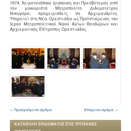
1974. Χειροτονήθηκε Διάκονος και Πρεσβύτερος από
τον μακαριστό Μητροπολίτη Διδυμοτείχου
Νικηφόρο, προχειρισθείς σε Αρχιμανδρίτη.
Υπηρετεί στη Νέα Ορεστιάδα ως Προϊστάμενος του
Ιερού Μητροπολιτικού Ναού Αγίων Θεοδώρων και
Αρχιερατικός Επίτροπος Ορεστιάδος.
Πλοήγηση στα άρθρα
←
Προηγούμενα άρθρα
Επόμενα άρθρα
→
ΚΑΤΑΒΟΛΗ ΕΠΙΔΟΜΑΤΟΣ ΣΤΙΣ ΤΡΙΤΕΚΝΕΣ