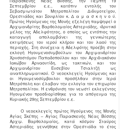
Παρασκευής Νέας Βύσσης, την Πέμπτη 19
Σεπτεμβρίου ε.ε., κατόπιν εντολής του
Σεβασμιωτάτου Μητροπολίτου Διδυμοτείχου,
Ορεστιάδος και Σουφλίου κ. Δ α μ α σ κ η ν ο ύ.
Πρώτος Ηγούμενος της Μονής εξελέγη παμψηφεί ο
Αρχιμανδρίτης Βαρθολομαίος Αστεριάδης, ιδρυτικό
μέλος της Αδελφότητος, ο οποίος ως εντόπιος την
καταγωγή απολαμβάνει της γενικώτερης
εκτιμήσεως του ιερού κλήρου και του λαού της
περιοχής. Στη συνέχεια η Αδελφότης προέβη στην
εκλογή Ηγουμενοσυμβούλων· του Αρχιμανδρίτου
Χρυσοστόμου Παπαδοπούλου και του Αρχιδιακόνου
Ιακώβου Αρναουτίδη, ως τακτικών, και του
Αρχιμανδρίτου Ευσεβίου Τσιαλτζή ως
αναπληρωματικού. Ο νεοεκλεγείς Ηγούμενος και
οι Ηγουμενοσύμβουλοι προσήλθαν στην Ιερά
Μητρόπολη και έλαβαν την ευλογία του επιχωρίου
Μητροπολίτου. Η ενθρόνιση του νεωστί εκλεγέντος
Ηγουμένου προσδιορίσθηκε για το απόγευμα της
Κυριακής 29ης Σεπτεμβρίου ε.ε.
Ο νεοεκλεγείς πρώτος Ηγούμενος της Μονής
Αγίας Σκέπης – Αγίας Παρασκευής Νέας Βύσσης
Αρχιμ. Βαρθολομαίος, κατά κόσμον Σταύρος
Αστεριάδης γεννήθηκε στην Ορεστιάδα το έτος