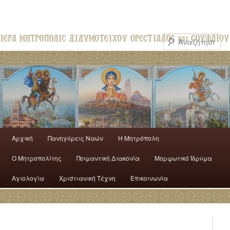
Αρχική
Πανηγύρεις Ναών
H Mητρόπολη
Ο Mητροπολίτης
Ποιμαντική Διακονία
Μορφωτικό Ίδρυμα
Αγιολογία
Χριστιανική Τέχνη
Επικοινωνία