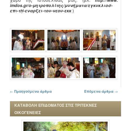
imdos.gr/ο-μητροπολίτης/μυνήματα/εγκυκλιοσ-
επι-τῌ-εναρξει-του-νεου-εκκ
)
Πλοήγηση στα άρθρα
←
Προηγούμενα άρθρα
Επόμενα άρθρα
→
ΚΑΤΑΒΟΛΗ ΕΠΙΔΟΜΑΤΟΣ ΣΤΙΣ ΤΡΙΤΕΚΝΕΣ
ΟΙΚΟΓΕΝΕΙΕΣ