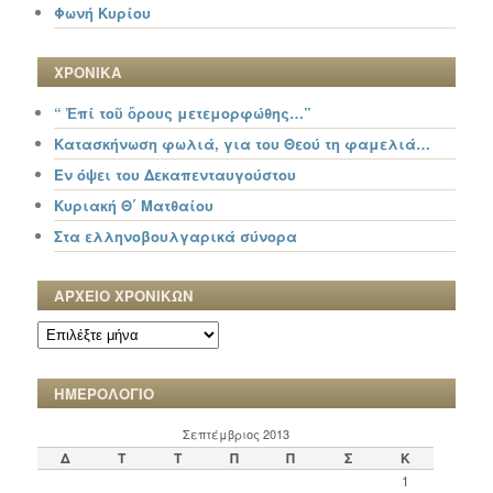
Φωνή Κυρίου
ΧΡΟΝΙΚΑ
“ Ἐπί τοῦ ὄρους μετεμορφώθης…”
Κατασκήνωση φωλιά, για του Θεού τη φαμελιά…
Εν όψει του Δεκαπενταυγούστου
Κυριακή Θ΄ Ματθαίου
Στα ελληνοβουλγαρικά σύνορα
ΑΡΧΕΙΟ ΧΡΟΝΙΚΩΝ
ΑΡΧΕΙΟ
ΧΡΟΝΙΚΩΝ
ΗΜΕΡΟΛΟΓΙΟ
Σεπτέμβριος 2013
Δ
Τ
Τ
Π
Π
Σ
Κ
1