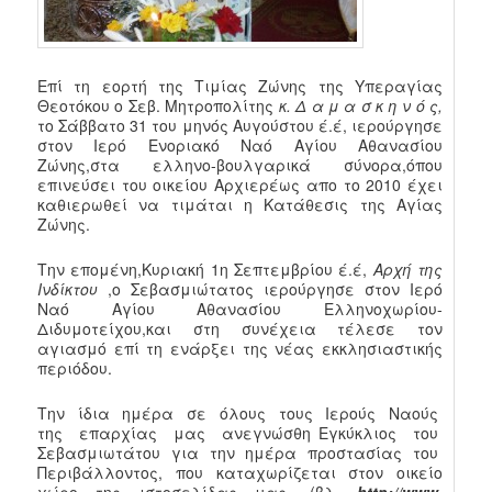
Επί τη εορτή της Τιμίας Ζώνης της Υπεραγίας
Θεοτόκου ο Σεβ. Μητροπολίτης
κ. Δ α μ α σ κ η ν ό ς,
το Σάββατο 31 του μηνός Αυγούστου έ.έ, ιερούργησε
στον Ιερό Ενοριακό Ναό Αγίου Αθανασίου
Ζώνης,στα ελληνο-βουλγαρικά σύνορα,όπου
επινεύσει του οικείου Αρχιερέως απο το 2010 έχει
καθιερωθεί να τιμάται η Κατάθεσις της Αγίας
Ζώνης.
Την επομένη,Κυριακή 1η Σεπτεμβρίου έ.έ,
Αρχή της
Ινδίκτου
,ο Σεβασμιώτατος ιερούργησε στον Ιερό
Ναό Αγίου Αθανασίου Ελληνοχωρίου-
Διδυμοτείχου,και στη συνέχεια τέλεσε τον
αγιασμό επί τη ενάρξει της νέας εκκλησιαστικής
περιόδου.
Την ίδια ημέρα σε όλους τους Ιερούς Ναούς
της επαρχίας μας ανεγνώσθη Εγκύκλιος του
Σεβασμιωτάτου για την ημέρα προστασίας του
Περιβάλλοντος, που καταχωρίζεται στον οικείο
χώρο της ιστοσελίδας μας. (βλ.
http://www.