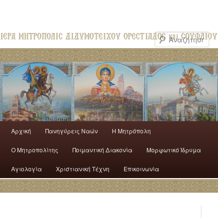
Αρχική
Πανηγύρεις Ναών
H Mητρόπολη
Ο Mητροπολίτης
Ποιμαντική Διακονία
Μορφωτικό Ίδρυμα
Αγιολογία
Χριστιανική Τέχνη
Επικοινωνία