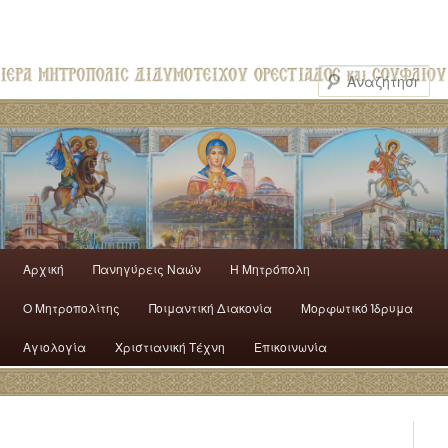
Αρχική
Πανηγύρεις Ναών
H Mητρόπολη
Ο Mητροπολίτης
Ποιμαντική Διακονία
Μορφωτικό Ίδρυμα
Αγιολογία
Χριστιανική Τέχνη
Επικοινωνία