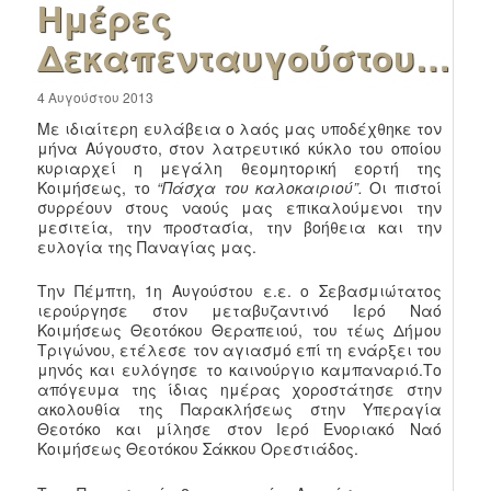
Ημέρες
Δεκαπενταυγούστου…
4 Αυγούστου 2013
Με ιδιαίτερη ευλάβεια ο λαός μας υποδέχθηκε τον
μήνα Αύγουστο, στον λατρευτικό κύκλο του οποίου
κυριαρχεί η μεγάλη θεομητορική εορτή της
Κοιμήσεως, το
“Πάσχα του καλοκαιριού”.
Οι πιστοί
συρρέουν στους ναούς μας επικαλούμενοι την
μεσιτεία, την προστασία, την βοήθεια και την
ευλογία της Παναγίας μας.
Την Πέμπτη, 1η Αυγούστου ε.ε. ο Σεβασμιώτατος
ιερούργησε στον μεταβυζαντινό Ιερό Ναό
Κοιμήσεως Θεοτόκου Θεραπειού, του τέως Δήμου
Τριγώνου, ετέλεσε τον αγιασμό επί τη ενάρξει του
μηνός και ευλόγησε το καινούργιο καμπαναριό.Το
απόγευμα της ίδιας ημέρας χοροστάτησε στην
ακολουθία της Παρακλήσεως στην Υπεραγία
Θεοτόκο και μίλησε στον Ιερό Ενοριακό Ναό
Κοιμήσεως Θεοτόκου Σάκκου Ορεστιάδος.