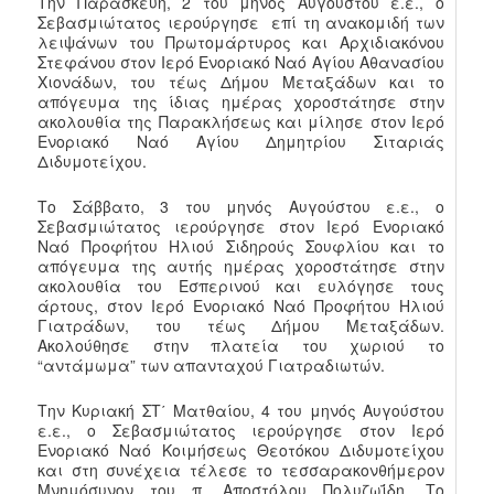
Την Παρασκευή, 2 του μηνός Αυγούστου ε.ε., ο
Σεβασμιώτατος ιερούργησε επί τη ανακομιδή των
λειψάνων του Πρωτομάρτυρος και Αρχιδιακόνου
Στεφάνου στον Ιερό Ενοριακό Ναό Αγίου Αθανασίου
Χιονάδων, του τέως Δήμου Μεταξάδων και το
απόγευμα της ίδιας ημέρας χοροστάτησε στην
ακολουθία της Παρακλήσεως και μίλησε στον Ιερό
Ενοριακό Ναό Αγίου Δημητρίου Σιταριάς
Διδυμοτείχου.
Το Σάββατο, 3 του μηνός Αυγούστου ε.ε., ο
Σεβασμιώτατος ιερούργησε στον Ιερό Ενοριακό
Ναό Προφήτου Ηλιού Σιδηρούς Σουφλίου και το
απόγευμα της αυτής ημέρας χοροστάτησε στην
ακολουθία του Εσπερινού και ευλόγησε τους
άρτους, στον Ιερό Ενοριακό Ναό Προφήτου Ηλιού
Γιατράδων, του τέως Δήμου Μεταξάδων.
Ακολούθησε στην πλατεία του χωριού το
“αντάμωμα” των απανταχού Γιατραδιωτών.
Την Κυριακή ΣΤ΄ Ματθαίου, 4 του μηνός Αυγούστου
ε.ε., ο Σεβασμιώτατος ιερούργησε στον Ιερό
Ενοριακό Ναό Κοιμήσεως Θεοτόκου Διδυμοτείχου
και στη συνέχεια τέλεσε το τεσσαρακονθήμερον
Μνημόσυνον του π. Αποστόλου Πολυζωΐδη. Το