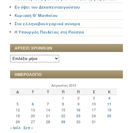
Εν όψει του Δεκαπενταυγούστου
Κυριακή Θ΄ Ματθαίου
Στα ελληνοβουλγαρικά σύνορα
Η Υπουργός Παιδείας στη Ρούσσα
ΑΡΧΕΙΟ ΧΡΟΝΙΚΩΝ
ΑΡΧΕΙΟ
ΧΡΟΝΙΚΩΝ
ΗΜΕΡΟΛΟΓΙΟ
Αύγουστος 2013
Δ
Τ
Τ
Π
Π
Σ
Κ
1
2
3
4
5
6
7
8
9
10
11
12
13
14
15
16
17
18
19
20
21
22
23
24
25
26
27
28
29
30
31
« Ιούλ
Σεπ »