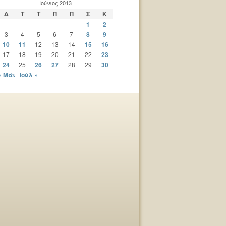
Ιούνιος 2013
Δ
Τ
Τ
Π
Π
Σ
Κ
1
2
3
4
5
6
7
8
9
10
11
12
13
14
15
16
17
18
19
20
21
22
23
24
25
26
27
28
29
30
« Μάι
Ιούλ »