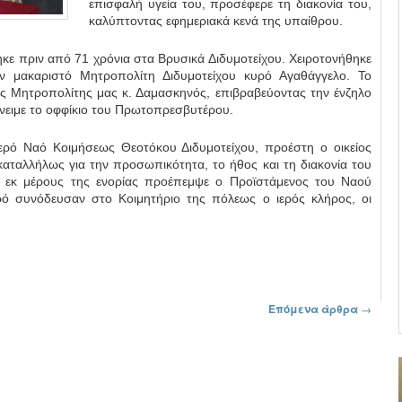
επισφαλή υγεία του, προσέφερε τη διακονία του,
καλύπτοντας εφημεριακά κενά της υπαίθρου.
ε πριν από 71 χρόνια στα Βρυσικά Διδυμοτείχου. Χειροτονήθηκε
ν μακαριστό Μητροπολίτη Διδυμοτείχου κυρό Αγαθάγγελο. Το
ς Μητροπολίτης μας κ. Δαμασκηνός, επιβραβεύοντας την ένζηλο
ένειμε το οφφίκιο του Πρωτοπρεσβυτέρου.
ερό Ναό Κοιμήσεως Θεοτόκου Διδυμοτείχου, προέστη ο οικείος
καταλλήλως για την προσωπικότητα, το ήθος και τη διακονία του
τα εκ μέρους της ενορίας προέπεμψε ο Προϊστάμενος του Ναού
ρό συνόδευσαν στο Κοιμητήριο της πόλεως ο ιερός κλήρος, οι
Επόμενα άρθρα
→