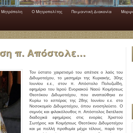
 Mητρόπολη
Ο Mητροπολίτης
Ποιμαντική Διακονία
Μορφω
ενο
εριεχόμενο
α
ση π. Απόστολε…
Τον ύστατο χαιρετισμό του απέτισε ο λαός του
Διδυμοτείχου, το μεσημέρι της Κυριακής, 30ης
Ιουνίου ε.ε., στον π. Απόστολο Πολυζωΐδη,
εφημέριο του Ιερού Ενοριακού Ναού Κοιμήσεως
Θεοτόκου Διδυμοτείχου, που αναπαύθηκε εν
Κυρίω το εσπέρας της 28ης Ιουνίου ε.ε. στο
Νοσοκομείο Διδυμοτείχου, όπου ενοσηλεύετο. Ο
σεμνός και φιλακόλουθος π. Απόστολος διετέλεσε
διαδοχικά εφημέριος στις ενορίες Χριστού
Σωτήρος και Κοιμήσεως Θεοτόκου Διδυμοτείχου
και με πολλή προθυμία μέχρι τέλους, παρά την