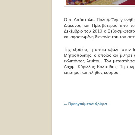
Ο π. Απόστολος Πολυζωΐδης γεννήθηκ
Διάκονος και Πρεσβύτερος από το
Δεκέμβριο του 2010 ο Σεβασμιώτατο
και αφοσιωμένη διακονία του του απ
Της εξοδίου, η οποία εψάλη στον Ι
Μητροπολίτης, ο οποίος και μίλησε 
εκλιπόντος λευΐτου. Τον μεταστάν
Αρχιμ. Κύριλλος Κολτσίδης. Τη σω
επίσημοι και πλήθος κόσμου.
Πλοήγηση στα άρθρα
←
Προηγούμενα άρθρα