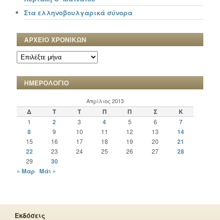
Στα ελληνοβουλγαρικά σύνορα
ΑΡΧΕΙΟ ΧΡΟΝΙΚΩΝ
ΑΡΧΕΙΟ
ΧΡΟΝΙΚΩΝ
ΗΜΕΡΟΛΟΓΙΟ
Απρίλιος 2013
Δ
Τ
Τ
Π
Π
Σ
Κ
1
2
3
4
5
6
7
8
9
10
11
12
13
14
15
16
17
18
19
20
21
22
23
24
25
26
27
28
29
30
« Μαρ
Μάι »
Εκδόσεις