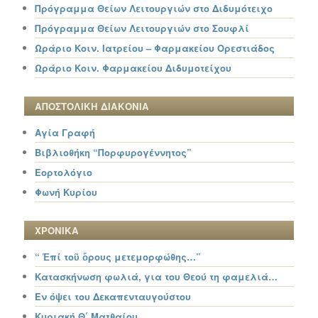
Πρόγραμμα Θείων Λειτουργιών στο Διδυμότειχο
Πρόγραμμα Θείων Λειτουργιών στο Σουφλί
Ωράριο Κοιν. Ιατρείου – Φαρμακείου Ορεστιάδος
Ωράριο Κοιν. Φαρμακείου Διδυμοτείχου
ΑΠΟΣΤΟΛΙΚΗ ΔΙΑΚΟΝΙΑ
Αγία Γραφή
Βιβλιοθήκη “Πορφυρογέννητος”
Εορτολόγιο
Φωνή Κυρίου
ΧΡΟΝΙΚΑ
“ Ἐπί τοῦ ὄρους μετεμορφώθης…”
Κατασκήνωση φωλιά, για του Θεού τη φαμελιά…
Εν όψει του Δεκαπενταυγούστου
Κυριακή Θ΄ Ματθαίου