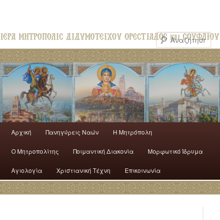
Αρχική
Πανηγύρεις Ναών
H Mητρόπολη
Ο Mητροπολίτης
Ποιμαντική Διακονία
Μορφωτικό Ίδρυμα
Αγιολογία
Χριστιανική Τέχνη
Επικοινωνία