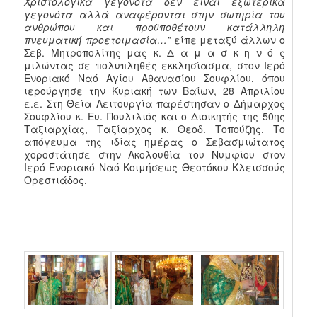
Χριστολογικά γεγονότα δεν είναι εξωτερικά
γεγονότα αλλά αναφέρονται στην σωτηρία του
ανθρώπου και προϋποθέτουν κατάλληλη
πνευματική προετοιμασία…”
είπε μεταξύ άλλων ο
Σεβ. Μητροπολίτης μας κ. Δ α μ α σ κ η ν ό ς
μιλώντας σε πολυπληθές εκκλησίασμα, στον Ιερό
Ενοριακό Ναό Αγίου Αθανασίου Σουφλίου, όπου
ιερούργησε την Κυριακή των Βαΐων, 28 Απριλίου
ε.ε. Στη Θεία Λειτουργία παρέστησαν ο Δήμαρχος
Σουφλίου κ. Ευ. Πουλιλιός και ο Διοικητής της 50ης
Ταξιαρχίας, Ταξίαρχος κ. Θεοδ. Τοπούζης. Το
απόγευμα της ιδίας ημέρας ο Σεβασμιώτατος
χοροστάτησε στην Ακολουθία του Νυμφίου στον
Ιερό Ενοριακό Ναό Κοιμήσεως Θεοτόκου Κλεισσούς
Ορεστιάδος.