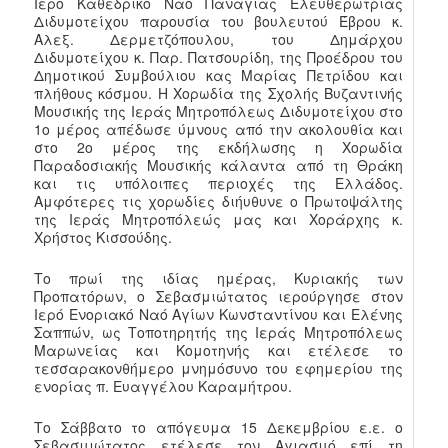
Ιερό Καθεδρικό Ναό Παναγίας Ελευθερωτρίας
Διδυμοτείχου παρουσία του βουλευτού Έβρου κ.
Αλεξ. Δερμετζόπουλου, του Δημάρχου
Διδυμοτείχου κ. Παρ. Πατσουρίδη, της Προέδρου του
Δημοτικού Συμβούλιου κας Μαρίας Πετρίδου και
πλήθους κόσμου. Η Χορωδία της Σχολής Βυζαντινής
Μουσικής της Ιεράς Μητροπόλεως Διδυμοτείχου στο
1ο μέρος απέδωσε ύμνους από την ακολουθία και
στο 2ο μέρος της εκδήλωσης η Χορωδία
Παραδοσιακής Μουσικής κάλαντα από τη Θράκη
και τις υπόλοιπες περιοχές της Ελλάδος.
Αμφότερες τις χορωδίες διήυθυνε ο Πρωτοψάλτης
της Ιεράς Μητροπόλεώς μας και Χοράρχης κ.
Χρήστος Κισσούδης.
Το πρωί της ιδίας ημέρας, Κυριακής των
Προπατόρων, ο Σεβασμιώτατος ιερούργησε στον
Ιερό Ενοριακό Ναό Αγίων Κωνσταντίνου και Ελένης
Σαππών, ως Τοποτηρητής της Ιεράς Μητροπόλεως
Μαρωνείας και Κομοτηνής και ετέλεσε το
τεσσαρακονθήμερο μνημόσυνο του εφημερίου της
ενορίας π. Ευαγγέλου Καραμήτρου.
Το Σάββατο το απόγευμα 15 Δεκεμβρίου ε.ε. ο
Σεβασμιώτατος ετέλεσε τον Αγιασμό επί τη