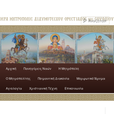
Αρχική
Πανηγύρεις Ναών
H Mητρόπολη
Ο Mητροπολίτης
Ποιμαντική Διακονία
Μορφωτικό Ίδρυμα
Αγιολογία
Χριστιανική Τέχνη
Επικοινωνία