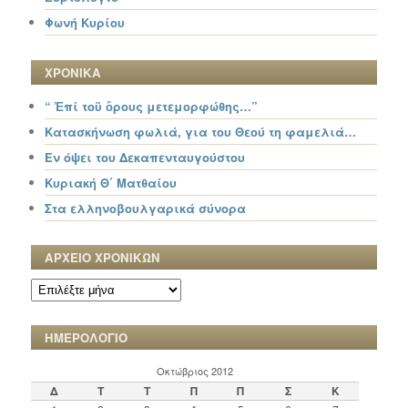
Φωνή Κυρίου
ΧΡΟΝΙΚΑ
“ Ἐπί τοῦ ὄρους μετεμορφώθης…”
Κατασκήνωση φωλιά, για του Θεού τη φαμελιά…
Εν όψει του Δεκαπενταυγούστου
Κυριακή Θ΄ Ματθαίου
Στα ελληνοβουλγαρικά σύνορα
ΑΡΧΕΙΟ ΧΡΟΝΙΚΩΝ
ΑΡΧΕΙΟ
ΧΡΟΝΙΚΩΝ
ΗΜΕΡΟΛΟΓΙΟ
Οκτώβριος 2012
Δ
Τ
Τ
Π
Π
Σ
Κ