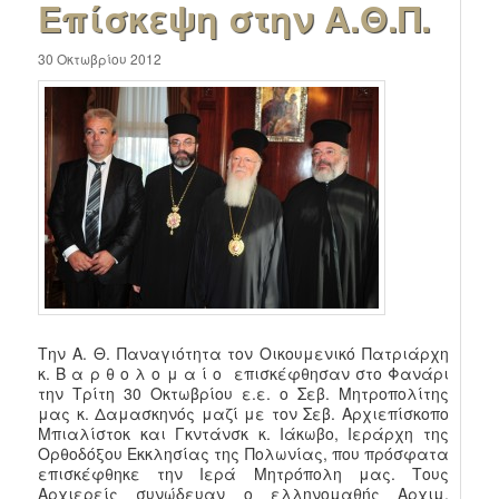
Επίσκεψη στην Α.Θ.Π.
30 Οκτωβρίου 2012
Την Α. Θ. Παναγιότητα τον Οικουμενικό Πατριάρχη
κ. Β α ρ θ ο λ ο μ α ί ο επισκέφθησαν στο Φανάρι
την Τρίτη 30 Οκτωβρίου ε.ε. ο Σεβ. Μητροπολίτης
μας κ. Δαμασκηνός μαζί με τον Σεβ. Αρχιεπίσκοπο
Μπιαλίστοκ και Γκντάνσκ κ. Ιάκωβο, Ιεράρχη της
Ορθοδόξου Εκκλησίας της Πολωνίας, που πρόσφατα
επισκέφθηκε την Ιερά Μητρόπολη μας. Τους
Αρχιερείς συνώδευαν ο ελληνομαθής Αρχιμ.