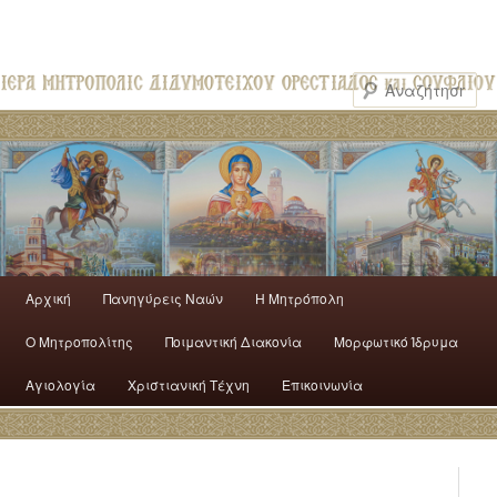
Αρχική
Πανηγύρεις Ναών
H Mητρόπολη
Ο Mητροπολίτης
Ποιμαντική Διακονία
Μορφωτικό Ίδρυμα
Αγιολογία
Χριστιανική Τέχνη
Επικοινωνία