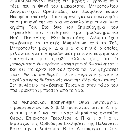
Συμπληρώνονται αυτές τις μέρες 3 χρόνια από
τότε που η ψυχή του μακαριστού Μητροπολίτου
Διδυμοτείχου, Ορεστιάδος και Σουφλίου κυρού
Νικηφόρου πέταξε στον ουρανό για να συναντήσει
το Δημιουργό της και για να απολαύσει την αιώνια
αγάπη Του. Στο δικό του δημιούργημα, τον
περικαλλή και επιβλητικό Ιερό Προσκυνηματικό
Ναό Παναγίας Ελευθερωτρίας Διδυμοτείχου
τελέσθηκε το τριετές Μνημόσυνο από το Σεβ,
Μητροπολίτη μας κ. Δ α μ α σ κ η ν ό, ο οποίος
μιλώντας για την προσωπικότητα του κεκοιμημένου
προκατόχου του μεταξύ άλλων είπε ότι
“ο
μακαριστός Νικηφόρος καθημερινά δικαιώνεται “
και ότι
“το έργο του δεν πρόκειται να ξεχασθεί
γιατί θα το υπεθυμίζει στις επόμενες γενιές ο
περίλαμπρος βυζαντινός Ναό της Ελευθερώτριας”
.
Στη συνέχεια τελέσθηκε Τρισάγιο στον τάφο του
που βρίσκεται μπροστά από το Ναό.
Του Μνημοσύνου προηγήθηκε Θεία Λειτουργία,
ιερουργούντων του Σεβ. Μητροπολίτου μας κ. Δ α μ
α σ κ η ν ο ύ και του παρεπιδημούντος ενταύθα
Θεοφ. Επισκόπου Γκορλίτσε κ. Π α ϊ σ ί ο υ,
Ιεράρχου της Ορθοδόξου Εκκλησίας της Πολωνίας.
Κατά την τελεσθείσα Θεία Λειτουργία ο Σεβ.