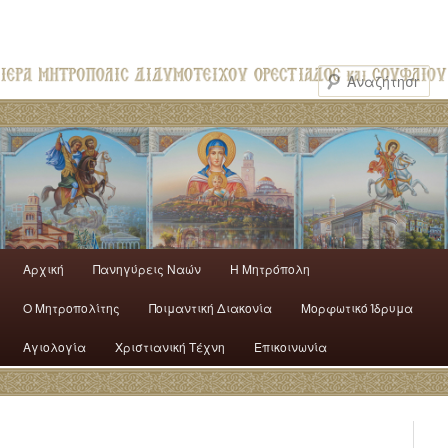
Αρχική
Πανηγύρεις Ναών
H Mητρόπολη
Ο Mητροπολίτης
Ποιμαντική Διακονία
Μορφωτικό Ίδρυμα
Αγιολογία
Χριστιανική Τέχνη
Επικοινωνία