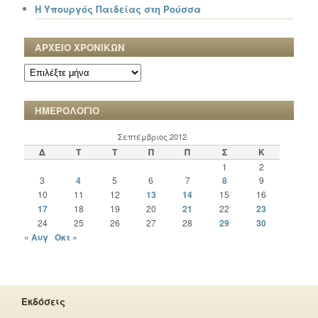
Η Υπουργός Παιδείας στη Ρούσσα
ΑΡΧΕΙΟ ΧΡΟΝΙΚΩΝ
ΑΡΧΕΙΟ
ΧΡΟΝΙΚΩΝ
ΗΜΕΡΟΛΟΓΙΟ
Σεπτέμβριος 2012
Δ
Τ
Τ
Π
Π
Σ
Κ
1
2
3
4
5
6
7
8
9
10
11
12
13
14
15
16
17
18
19
20
21
22
23
24
25
26
27
28
29
30
« Αυγ
Οκτ »
Εκδόσεις