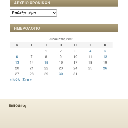
ΑΡΧΕΙΟ ΧΡΟΝΙΚΩΝ
ΑΡΧΕΙΟ
ΧΡΟΝΙΚΩΝ
ΗΜΕΡΟΛΟΓΙΟ
Αύγουστος 2012
Δ
Τ
Τ
Π
Π
Σ
Κ
1
2
3
4
5
6
7
8
9
10
11
12
13
14
15
16
17
18
19
20
21
22
23
24
25
26
27
28
29
30
31
« Ιούλ
Σεπ »
Εκδόσεις