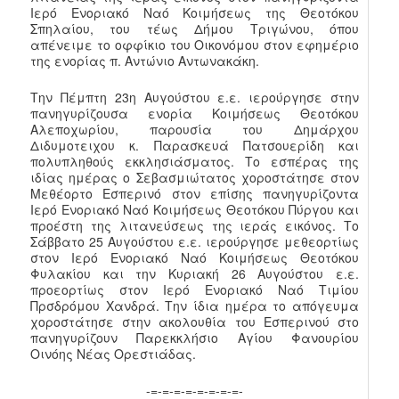
Ιερό Ενοριακό Ναό Κοιμήσεως της Θεοτόκου
Σπηλαίου, του τέως Δήμου Τριγώνου, όπου
απένειμε το οφφίκιο του Οικονόμου στον εφημέριο
της ενορίας π. Αντώνιο Αντωνακάκη.
Την Πέμπτη 23η Αυγούστου ε.ε. ιερούργησε στην
πανηγυρίζουσα ενορία Κοιμήσεως Θεοτόκου
Αλεποχωρίου, παρουσία του Δημάρχου
Διδυμοτειχου κ. Παρασκευά Πατσουερίδη και
πολυπληθούς εκκλησιάσματος. Το εσπέρας της
ιδίας ημέρας ο Σεβασμιώτατος χοροστάτησε στον
Μεθέορτο Εσπερινό στον επίσης πανηγυρίζοντα
Ιερό Ενοριακό Ναό Κοιμήσεως Θεοτόκου Πύργου και
προέστη της λιτανεύσεως της ιεράς εικόνος. Το
Σάββατο 25 Αυγούστου ε.ε. ιερούργησε μεθεορτίως
στον Ιερό Ενοριακό Ναό Κοιμήσεως Θεοτόκου
Φυλακίου και την Κυριακή 26 Αυγούστου ε.ε.
προεορτίως στον Ιερό Ενοριακό Ναό Τιμίου
Πρσδρόμου Χανδρά. Την ίδια ημέρα το απόγευμα
χοροστάτησε στην ακολουθία του Εσπερινού στο
πανηγυρίζουν Παρεκκλήσιο Αγίου Φανουρίου
Οινόης Νέας Ορεστιάδας.
-=-=-=-=-=-=-=-=-