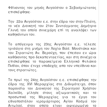
Φθίνοντος του μηνός Αυγούστου ο Σεβασμιώτατος
επισκέφθηκε·
Την 22α Αυγούστου ε.ε. στην έδρα του στην Πλάτη,
το νέο Διοικητή του 21ου Συντάγματος Δημήτριο
Γλυνή τον οποίο συνεχάρη επί τη αναλήψει των
καθηκόντων του.
Το απόγευμα της 23ης Αυγούστου ε.ε. τέλεσε
τρισάγιο στη μνήμη του Λοχία Βάσ. Μουστάκα και
του Στρατιώτη Αν. Βερούχη, που έπεσαν εν ώρα
καθήκοντος προ δεκαπενταετίας, και στη συνέχεια
επισκέφθηκε το παρακείμενο Ελληνικό Φυλάκιο
Πυθίου, όπου έτυχε υποδοχής απο τον υπεύθυνο και
τους στρατιώτες.
Το πρωί της 24ης Αυγούστου ε.ε. επισκέφθηκε την
έδρα της XVI Μεραρχίας στο Διδυμότειχο, όπου
παρουσία του Διοικητού της Στρατηγού Χρήστου
Χαλκίδη, μίλησε στους αξιωματικούς και το
προσωπικό της Μεραρχίας για το έργο του
εθναποστόλου ιερομάρτυρος Αγίου Κοσμά του
Αιτωλού, στον οποίο είναι αφιερωμένο το