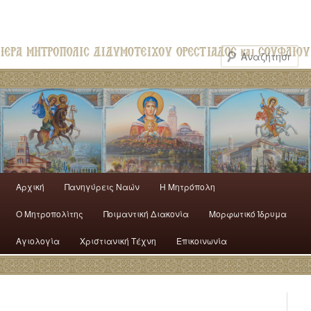
Αρχική
Πανηγύρεις Ναών
H Mητρόπολη
Ο Mητροπολίτης
Ποιμαντική Διακονία
Μορφωτικό Ίδρυμα
Αγιολογία
Χριστιανική Τέχνη
Επικοινωνία