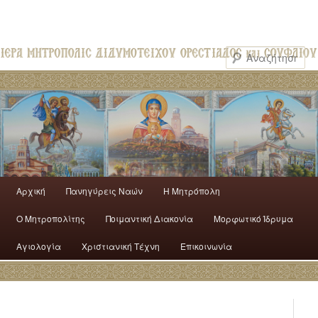
Αρχική
Πανηγύρεις Ναών
H Mητρόπολη
Ο Mητροπολίτης
Ποιμαντική Διακονία
Μορφωτικό Ίδρυμα
Αγιολογία
Χριστιανική Τέχνη
Επικοινωνία