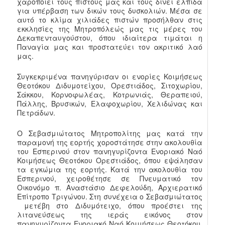
χαροποιεί τους πιστούς μας και τους δίνει ελπίδα
για υπέρβαση των δικών τους δυσκολιών. Μέσα σε
αυτό το κλίμα χιλιάδες πιστών προσήλθαν στις
εκκλησίες της Μητροπόλεώς μας τις μέρες του
Δεκαπενταυγούστου, όπου ιδιαίτερα τιμάται η
Παναγία μας και προστατεύει τον ακριτικό λαό
μας.
Συγκεκριμένα πανηγύρισαν οι ενορίες Κοιμήσεως
Θεοτόκου Διδυμοτείχου, Ορεστιάδος, Σιτοχωρίου,
Σάκκου, Κορνοφωλέας, Κοτρωνιάς, Θεραπειού,
Πάλλης, Βρυσικών, Ελαφοχωρίου, Χελιδώνας και
Πετράδων.
Ο Σεβασμιώτατος Μητροπολίτης μας κατά την
παραμονή της εορτής χοροστάτησε στην ακολουθία
του Εσπερινού στον πανηγυρίζοντα Ενοριακό Ναό
Κοιμήσεως Θεοτόκου Ορεστιάδος, όπου εψάλησαν
τα εγκώμια της εορτής. Κατά την ακολουθία του
Εσπερινού, χειροθέτησε σε Πνευματικό τον
Οικονόμο π. Αναστάσιο Δεφελούδη, Αρχιερατικό
Επίτροπο Τριγώνου. Στη συνέχεια ο Σεβασμιώτατος
μετέβη στο Διδυμότειχο, όπου προέστει της
λιτανεύσεως της ιεράς εικόνος στον
πανηγυρίζοντα Ενοριακό Ναό Κοιμήσεως Θεοτόκου,