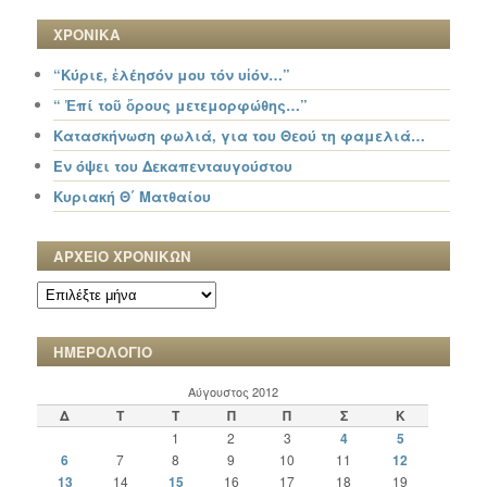
ΧΡΟΝΙΚΑ
“Κύριε, ἐλέησόν μου τόν υἱόν…”
“ Ἐπί τοῦ ὄρους μετεμορφώθης…”
Κατασκήνωση φωλιά, για του Θεού τη φαμελιά…
Εν όψει του Δεκαπενταυγούστου
Κυριακή Θ΄ Ματθαίου
ΑΡΧΕΙΟ ΧΡΟΝΙΚΩΝ
ΑΡΧΕΙΟ
ΧΡΟΝΙΚΩΝ
ΗΜΕΡΟΛΟΓΙΟ
Αύγουστος 2012
Δ
Τ
Τ
Π
Π
Σ
Κ
1
2
3
4
5
6
7
8
9
10
11
12
13
14
15
16
17
18
19