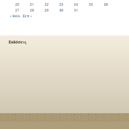
20
21
22
23
24
25
26
27
28
29
30
31
« Ιούλ
Σεπ »
Εκδόσεις