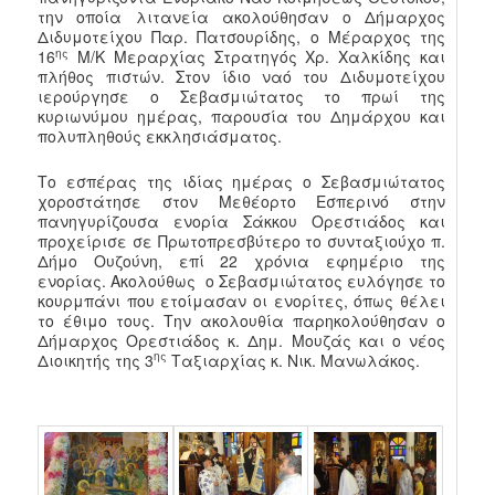
την οποία λιτανεία ακολούθησαν ο Δήμαρχος
Διδυμοτείχου Παρ. Πατσουρίδης, ο Μέραρχος της
ης
16
Μ/Κ Μεραρχίας Στρατηγός Χρ. Χαλκίδης και
πλήθος πιστών. Στον ίδιο ναό του Διδυμοτείχου
ιερούργησε ο Σεβασμιώτατος το πρωί της
κυριωνύμου ημέρας, παρουσία του Δημάρχου και
πολυπληθούς εκκλησιάσματος.
Το εσπέρας της ιδίας ημέρας ο Σεβασμιώτατος
χοροστάτησε στον Μεθέορτο Εσπερινό στην
πανηγυρίζουσα ενορία Σάκκου Ορεστιάδος και
προχείρισε σε Πρωτοπρεσβύτερο το συνταξιούχο π.
Δήμο Ουζούνη, επί 22 χρόνια εφημέριο της
ενορίας. Ακολούθως ο Σεβασμιώτατος ευλόγησε το
κουρμπάνι που ετοίμασαν οι ενορίτες, όπως θέλει
το έθιμο τους. Την ακολουθία παρηκολούθησαν ο
Δήμαρχος Ορεστιάδος κ. Δημ. Μουζάς και ο νέος
ης
Διοικητής της 3
Ταξιαρχίας κ. Νικ. Μανωλάκος.