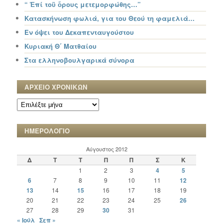
“ Ἐπί τοῦ ὄρους μετεμορφώθης…”
Κατασκήνωση φωλιά, για του Θεού τη φαμελιά…
Εν όψει του Δεκαπενταυγούστου
Κυριακή Θ΄ Ματθαίου
Στα ελληνοβουλγαρικά σύνορα
ΑΡΧΕΙΟ ΧΡΟΝΙΚΩΝ
ΑΡΧΕΙΟ
ΧΡΟΝΙΚΩΝ
ΗΜΕΡΟΛΟΓΙΟ
Αύγουστος 2012
Δ
Τ
Τ
Π
Π
Σ
Κ
1
2
3
4
5
6
7
8
9
10
11
12
13
14
15
16
17
18
19
20
21
22
23
24
25
26
27
28
29
30
31
« Ιούλ
Σεπ »