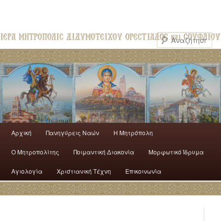
Αρχική
Πανηγύρεις Ναών
H Mητρόπολη
Ο Mητροπολίτης
Ποιμαντική Διακονία
Μορφωτικό Ίδρυμα
Αγιολογία
Χριστιανική Τέχνη
Επικοινωνία