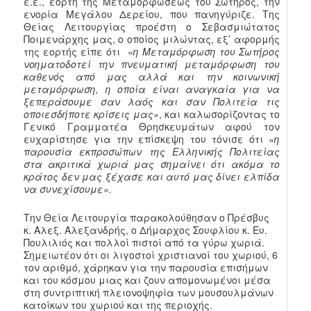
ε.ε., εορτή της Μεταμορφώσεως του Σωτήρος, την
ενορία Μεγάλου Δερείου, που πανηγύριζε. Της
Θείας Λειτουργίας προέστη ο Σεβασμιώτατος
Ποιμενάρχης μας, ο οποίος μιλώντας, εξ’ αφορμής
της εορτής είπε ότι
«η Μεταμόρφωση του Σωτήρος
νοηματοδοτεί την πνευματική μεταμόρφωση του
καθενός από μας αλλά και την κοινωνική
μεταμόρφωση, η οποία είναι αναγκαία για να
ξεπεράσουμε σαν λαός και σαν Πολιτεία τις
οποιεσδήποτε κρίσεις μας»
, και καλωσορίζοντας το
Γενικό Γραμματέα Θρησκευμάτων αφού τον
ευχαρίστησε για την επίσκεψη του τόνισε ότι
«η
παρουσία εκπροσώπων της Ελληνικής Πολιτείας
στα ακριτικά χωριά μας σημαίνει ότι ακόμα το
κράτος δεν μας ξέχασε και αυτό μας δίνει ελπίδα
να συνεχίσουμε».
Την Θεία Λειτουργία παρακολούθησαν ο Πρέσβυς
κ. Αλεξ. Αλεξανδρής, ο Δήμαρχος Σουφλίου κ. Ευ.
Πουλιλιός και πολλοί πιστοί από τα γύρω χωριά.
Σημειωτέον ότι οι λιγοστοί χριστιανοί του χωριού, 6
τον αριθμό, χάρηκαν για την παρουσία επισήμων
και του κόσμου μιας και ζουν απομονωμένοι μέσα
στη συντριπτική πλειονοψηφία των μουσουλμάνων
κατοίκων του χωριού και της περιοχής.