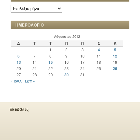
ΑΡΧΕΙΟ
ΧΡΟΝΙΚΩΝ
ΗΜΕΡΟΛΟΓΙΟ
Αύγουστος 2012
Δ
Τ
Τ
Π
Π
Σ
Κ
1
2
3
4
5
6
7
8
9
10
11
12
13
14
15
16
17
18
19
20
21
22
23
24
25
26
27
28
29
30
31
« Ιούλ
Σεπ »
Εκδόσεις