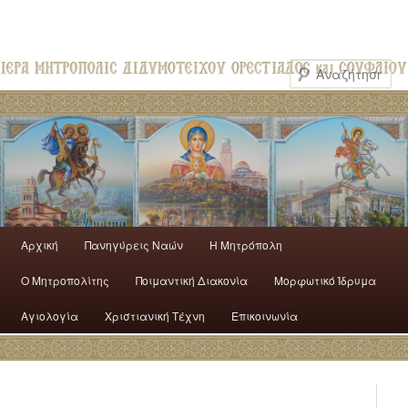
Αρχική
Πανηγύρεις Ναών
H Mητρόπολη
Ο Mητροπολίτης
Ποιμαντική Διακονία
Μορφωτικό Ίδρυμα
Αγιολογία
Χριστιανική Τέχνη
Επικοινωνία