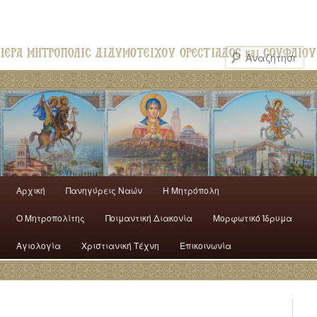
Αρχική
Πανηγύρεις Ναών
H Mητρόπολη
Ο Mητροπολίτης
Ποιμαντική Διακονία
Μορφωτικό Ίδρυμα
Αγιολογία
Χριστιανική Τέχνη
Επικοινωνία