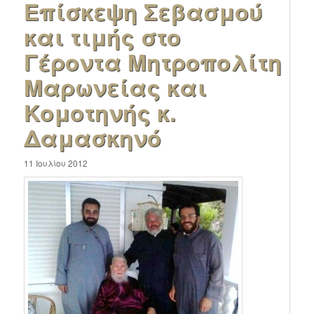
Επίσκεψη Σεβασμού
και τιμής στο
Γέροντα Μητροπολίτη
Μαρωνείας και
Κομοτηνής κ.
Δαμασκηνό
11 Ιουλίου 2012