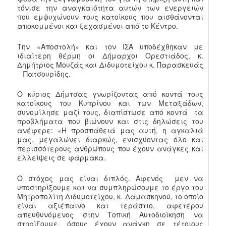
τόνισε την αναγκαιότητα αυτών των ενεργειών
που εμψυχώνουν τους κατοίκους που αισθάνονται
αποκομμένοι και ξεχασμένοι από το Κέντρο.
Την «Αποστολή» και τον ΙΣΑ υποδέχθηκαν με
ιδιαίτερη θέρμη οι Δήμαρχοι Ορεστιάδος, κ.
Δημήτριος Μουζάς και Διδυμοτείχου κ. Παρασκευάς
Πατσουρίδης.
Ο κύριος Δήμτσας γνωρίζοντας από κοντά τους
κατοίκους του Κυπρίνου και των Μεταξάδων,
συνομίλησε μαζί τους, διαπίστωσε από κοντά τα
προβλήματα που βιώνουν και στις δηλώσεις του
ανέφερε: «Η προσπάθειά μας αυτή, η αγκαλιά
μας, μεγαλώνει διαρκώς, ενισχύοντας όλο και
περισσότερους ανθρώπους που έχουν ανάγκες και
ελλείψεις σε φάρμακα.
Ο στόχος μας είναι διπλός. Αφενός μεν να
υποστηρίξουμε και να συμπληρώσουμε το έργο του
Μητροπολίτη Διδυμοτείχου, κ. Δαμασκηνού, το οποίο
είναι αξιέπαινο και τεράστιο, αφετέρου
απευθυνόμενος στην Τοπική Αυτοδιοίκηση να
στηρίξουμε, όσους έχουν ανάγκη σε τέτοιους