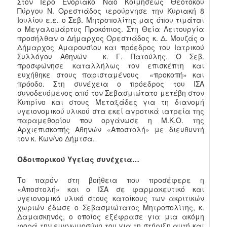
Στον Ιερό Ενοριακό Ναό Κοιμήσεως Θεοτόκου
Πύργου Ν. Ορεστιάδος ιερούργησε την Κυριακή 8
Ιουλίου ε.ε. ο Σεβ. Μητροπολίτης μας όπου τιμάται
ο Μεγαλομάρτυς Προκόπιος. Στη Θεία Λειτουργία
προσήλθαν ο Δήμαρχος Ορεστιάδος κ. Δ. Μουζάς ο
Δήμαρχος Αμαρουσίου και πρόεδρος του Ιατρικού
Συλλόγου Αθηνών κ. Γ. Πατούλης. Ο Σεβ.
προσφώνησε καταλλήλως τον επισκέπτη και
ευχήθηκε στους παρισταμένους «προκοπή» και
πρόοδο. Στη συνέχεια ο πρόεδρος του ΙΣΑ
συνοδευόμενος από τον Σεβασμιώτατο μετέβη στον
Κυπρίνο και στους Μεταξάδες για τη διανομή
υγειονομικού υλικού στα εκεί αγροτικά ιατρεία της
παραμεθορίου που οργάνωσε η Μ.Κ.Ο. της
Αρχιεπισκοπής Αθηνών «Αποστολή» με διευθυντή
τον κ. Κων/νο Δήμτσα.
Οδοιπορικού Υγείας συνέχεια…
Το παρόν στη βοήθεια που προσέφερε η
«Αποστολή» και ο ΙΣΑ σε φαρμακευτικό και
υγειονομικό υλικό στους κατοίκους των ακριτικών
χωριών έδωσε ο Σεβασμιώτατος Μητροπολίτης, κ.
Δαμασκηνός, ο οποίος εξέφρασε για μια ακόμη
φορά την ευγνωμοσύνη του για τη στήριξη αυτή και