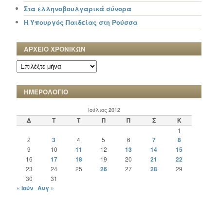
Στα ελληνοβουλγαρικά σύνορα
Η Υπουργός Παιδείας στη Ρούσσα
ΑΡΧΕΙΟ ΧΡΟΝΙΚΩΝ
ΑΡΧΕΙΟ
ΧΡΟΝΙΚΩΝ
ΗΜΕΡΟΛΟΓΙΟ
Ιούλιος 2012
Δ
Τ
Τ
Π
Π
Σ
Κ
1
2
3
4
5
6
7
8
9
10
11
12
13
14
15
16
17
18
19
20
21
22
23
24
25
26
27
28
29
30
31
« Ιούν
Αυγ »