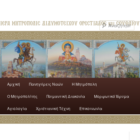
Αρχική
Πανηγύρεις Ναών
H Mητρόπολη
Ο Mητροπολίτης
Ποιμαντική Διακονία
Μορφωτικό Ίδρυμα
Αγιολογία
Χριστιανική Τέχνη
Επικοινωνία