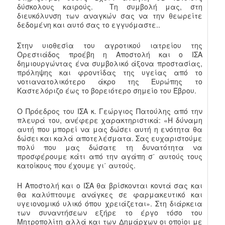
δύσκολους καιρούς. Τη συμβολή μας, στη
διευκόλυνση των αναγκών σας να την θεωρείτε
δεδομένη και αυτό σας το εγγυόμαστε..
Στην υιοθεσία του αγροτικού ιατρείου της
Ορεστιάδος προέβη η Αποστολή και ο ΙΣΑ
δημιουργώντας ένα συμβολικό άξονα προστασίας,
πρόληψης και φροντίδας της υγείας από το
νοτιανατολικότερο άκρο της Ευρώπης το
Καστελόριζο έως το βορειότερο σημείο του Έβρου.
Ο Πρόεδρος του ΙΣΑ κ. Γεώργιος Πατούλης από την
πλευρά του, ανέφερε χαρακτηριστικά: «Η δύναμη
αυτή που μπορεί να μας δώσει αυτή η ενότητα θα
δώσει και καλά αποτελέσματα. Σας ευχαριστούμε
πολύ που μας δώσατε τη δυνατότητα να
προσφέρουμε κάτι από την αγάπη σ΄ αυτούς τους
κατοίκους που έχουμε γι΄ αυτούς.
Η Αποστολή και ο ΙΣΑ θα βρίσκονται κοντά σας και
θα καλύπτουμε ανάγκες σε φαρμακευτικό και
υγειονομικό υλικό όπου χρειάζεται». Στη διάρκεια
των συναντήσεων εξήρε το έργο τόσο του
Μητροπολίτη αλλά και των Δημάρχων οι οποίοι με