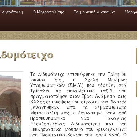
 Mητρόπολη
Ο Mητροπολίτης
Ποιμαντική Διακονία
Μορφω
ενο
εριεχόμενο
α
Διδυμότειχο
Το Διδυμότειχο επισκέφθηκε την Τρίτη 26
Ιουνίου ε.ε., η Σχολή Μονίμων
Υπαξιωματικών (Σ.Μ.Υ.) που εδρεύει στα
Τρίκαλα, σε εκπαιδευτικό ταξίδι που
πραγματοποίησε στον Έβρο. Ανάμεσα στις
άλλες επισκέψεις που είχαν οι σπουδαστές
ξεναγήθηκαν από το Σεβασμιώτατο
Μητροπολίτη μας κ. Δαμασκηνό στον Ιερό
Προσκυνηματικό Ναό Παναγίας
Ελευθερωτρίας Διδυμοτείχου και στο
Εκκλησιαστικό Μουσείο που φιλοξενείται
στο Πνευματικό Κέντρο του Ιερού Ναού. Ο