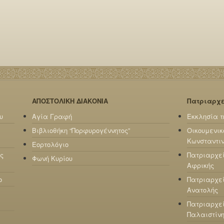
ΑΠΟΣΤΟΛΙΚΗ ΔΙΑΚΟΝΙΑ
Πατριαρχ
υ
Αγία Γραφή
Εκκλησία τ
Βιβλιοθήκη “Πορφυρογέννητος”
Οικουμενικ
Κωνσταντι
Εορτολόγιο
ς
Πατριαρχε
Φωνή Κυρίου
Αφρικής
ο
Πατριαρχεί
Ανατολής
Πατριαρχεί
Παλαιστίν