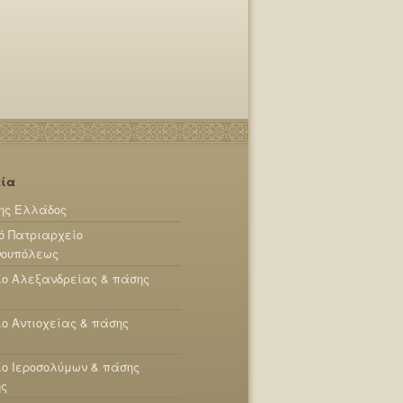
εία
ης Ελλάδος
ό Πατριαρχείο
νουπόλεως
ίο Αλεξανδρείας & πάσης
ο Αντιοχείας & πάσης
ο Ιεροσολύμων & πάσης
ης