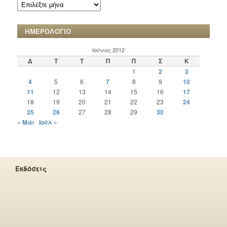
ΑΡΧΕΙΟ
ΧΡΟΝΙΚΩΝ
ΗΜΕΡΟΛΟΓΙΟ
Ιούνιος 2012
Δ
Τ
Τ
Π
Π
Σ
Κ
1
2
3
4
5
6
7
8
9
10
11
12
13
14
15
16
17
18
19
20
21
22
23
24
25
26
27
28
29
30
« Μάι
Ιούλ »
Εκδόσεις