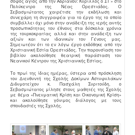
σοφός άγιος από την Αδριανού: Κύριλλος ο ΣΤ’» στο
Πολύκεντρο της Νέας Ορεστιάδος. Ο
Σεβασμιώτατος χαιρέτισε την εκδήλωση και
συνεχάρη τη συγγραφέα για το έργο της το οποίο
συμβάλλει όχι μόνο στην ανάδειξη της ιερής αυτής
προσωπικότητας του έθνους στα δύσκολα χρόνια
της τουρκοκρατίας αλλά και στην ανάδειξη των
αξιών και των ιδανικών του Γένους μας.
Σημειωτέον ότι το εν λόγω έργο εκδόθηκε από την
Χριστιανική Εστία Ορεστιάδος. Την παρουσίαση του
βιβλίου ακολούθησε θεατρική παράσταση του
Νεανικού Κέντρου της Χριστιανικής Εστίας.
Το πρωί της ίδιας ημέρας, ύστερα από πρόσκληση
του Διευθυντή της Σχολής Δοκίμων Αστυφυλάκων
Διδυμοτείχου κ. Πασχάλη Συριτούδη, ο
Σεβασμιώτατος μίλησε στους μαθητές της Σχολής
με θέμα «Πνευματική Κρίση και Οικονομική Κρίση»
και ακολούθησε γόνιμος διάλογος με τους
σπουδαστές της Σχολής.