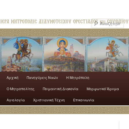
Αρχική
Πανηγύρεις Ναών
H Mητρόπολη
Ο Mητροπολίτης
Ποιμαντική Διακονία
Μορφωτικό Ίδρυμα
Αγιολογία
Χριστιανική Τέχνη
Επικοινωνία