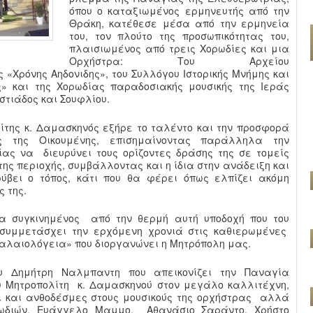
όπου ο καταξιωμένος ερμηνευτής από την
Θράκη, κατέθεσε μέσα από την ερμηνεία
του, τον πλούτο της προσωπικότητας του,
πλαισιωμένος από τρεις Χορωδίες και μια
Ορχήστρα: Του Αρχείου
«Χρόνης Αηδονιδης», του Συλλόγου Ιστορικής Μνήμης και
» και της Χορωδίας παραδοσιακής μουσικής της Ιεράς
τιάδος και Σουφλίου.
λίτης κ. Δαμασκηνός εξήρε το ταλέντο και την προσφορά
ς της Οικουμένης, επισημαίνοντας παράλληλα την
ίας να διευρύνει τους ορίζοντες δράσης της σε τομείς
 της περιοχής, συμβάλλοντας και η ίδια στην ανάδειξη και
ύβει ο τόπος, κάτι που θα φέρει όπως ελπίζει ακόμη
 της.
ερα συγκινημένος από την θερμή αυτή υποδοχή που του
 συμμετάσχει την ερχόμενη χρονιά στις καθιερωμένες
αλαιολόγεια» που διοργανώνει η Μητρόπολη μας.
υ Δημήτρη Ναλμπαντη που απεικονίζει την Παναγία
υ Μητροπολίτη κ. Δαμασκηνού στον μεγάλο καλλιτέχνη,
ι και ανθοδέσμες στους μουσικούς της ορχήστρας αλλά
ρωδιών, Ευάγγελο Μαμμο, Αθανάσιο Σαράντο, Χρήστο