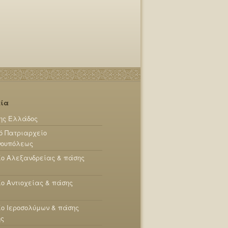
εία
ης Ελλάδος
ό Πατριαρχείο
νουπόλεως
ίο Αλεξανδρείας & πάσης
ο Αντιοχείας & πάσης
ο Ιεροσολύμων & πάσης
ης