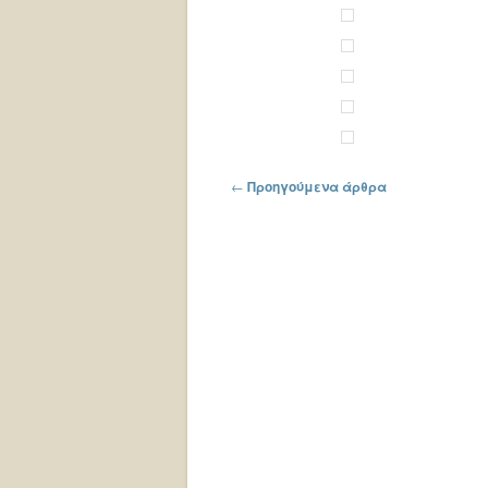
Πλοήγηση στα άρθρα
←
Προηγούμενα άρθρα