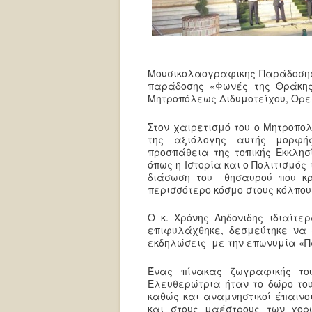
Μουσικολαογραφικης Παράδοσης 
παράδοσης «Φωνές της Θράκης
Μητροπόλεως Διδυμοτείχου, Ορεσ
Στον χαιρετισμό του ο Μητροπο
της αξιόλογης αυτής μορφή
προσπάθεια της τοπικής Εκκλησ
όπως η Ιστορία και ο Πολιτισμός
διάσωση του θησαυρού που κρ
περισσότερο κόσμο στους κόλπους
Ο κ. Χρόνης Αηδονιδης ιδιαίτ
επιφυλάχθηκε, δεσμεύτηκε να
εκδηλώσεις με την επωνυμία «Π
Ένας πίνακας ζωγραφικής το
Ελευθερώτρια ήταν το δώρο το
καθώς και αναμνηστικοί έπαινο
και στους μαέστρους των χο