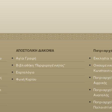
ΑΠΟΣΤΟΛΙΚΗ ΔΙΑΚΟΝΙΑ
Πατριαρχ
υ
Αγία Γραφή
Εκκλησία τ
Βιβλιοθήκη “Πορφυρογέννητος”
Οικουμενικ
Κωνσταντι
Εορτολόγιο
ς
Πατριαρχε
Φωνή Κυρίου
Αφρικής
ο
Πατριαρχεί
Ανατολής
Πατριαρχεί
Παλαιστίν