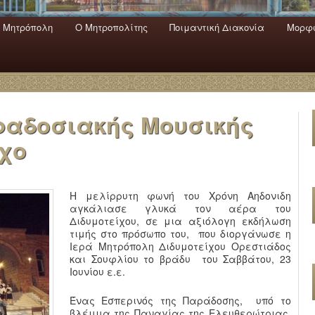
 Mητρόπολη
Ο Mητροπολίτης
Ποιμαντική Διακονία
Μορφω
ενο
εριεχόμενο
α
ραδοσιακής Μουσικής
ιχο
Η μελίρρυτη φωνή του Χρόνη Αηδονιδη
αγκάλιασε γλυκά τον αέρα του
Διδυμοτείχου, σε μια αξιόλογη εκδήλωση
τιμής στο πρόσωπο του, που διοργάνωσε η
Ιερά Μητρόπολη Διδυμοτείχου Ορεστιάδος
και Σουφλίου το βράδυ του Σαββάτου, 23
Ιουνίου ε.ε.
Ένας Εσπερινός της Παράδοσης, υπό το
βλέμμα της Παναγίας της Ελευθερώτριας,