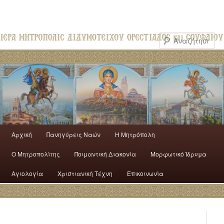
Αρχική
Πανηγύρεις Ναών
H Mητρόπολη
Ο Mητροπολίτης
Ποιμαντική Διακονία
Μορφωτικό Ίδρυμα
Αγιολογία
Χριστιανική Τέχνη
Επικοινωνία