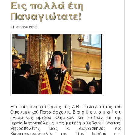
Εις πολλά έτη
Παναγιώτατε!
11 Ιουνίου 2012
Επί τοις ονομαστηρίοις της Α.Θ. Παναγιότητος του
Οικουμενικού Πατριάρχου κ. Β α ρ θ ο λ ο μ α ί ο υ
ηγούμενος ομίλου κληρικών και πιστών εκ της
Ιεράς Μητροπόλεως μας μετέβη ο Σεβασμιώτατος
Μητροπολίτης μας κ. Δαμασκηνός εις
Κωνσταντινούπολιν, την 11ην Ιουνίου ε.ε.