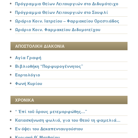
Πρόγραμμα Θείων Λειτουργιών στο Διδυμότειχο
Πρόγραμμα Θείων Λειτουργιών στο Σουφλί
Ωράριο Κοιν. Ιατρείου – Φαρμακείου Ορεστιάδος
Ωράριο Κοιν. Φαρμακείου Διδυμοτείχου
ΑΠΟΣΤΟΛΙΚΗ ΔΙΑΚΟΝΙΑ
Αγία Γραφή
Βιβλιοθήκη “Πορφυρογέννητος”
Εορτολόγιο
Φωνή Κυρίου
ΧΡΟΝΙΚΑ
“ Ἐπί τοῦ ὄρους μετεμορφώθης…”
Κατασκήνωση φωλιά, για του Θεού τη φαμελιά…
Εν όψει του Δεκαπενταυγούστου
Κυριακή Θ΄ Ματθαίου