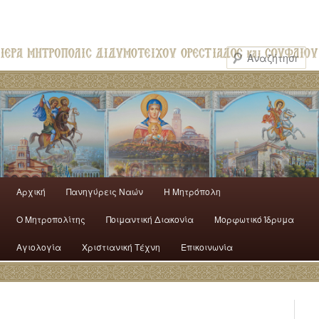
Αρχική
Πανηγύρεις Ναών
H Mητρόπολη
Ο Mητροπολίτης
Ποιμαντική Διακονία
Μορφωτικό Ίδρυμα
Αγιολογία
Χριστιανική Τέχνη
Επικοινωνία