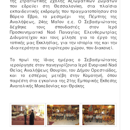
της Στρατιωτικής Σχολής Αξιωματικών Σωμάτων
που εδρεύει στη Θεσσαλονίκη, στα πλαίσια
εκπαιδευτικής εκδρομής που πραγματοποίησαν στο
Βόρειο Έβρο, το μεσημέρι της Πέμπτης της
Αναλήψεως, 24ης Μαΐου ε.ε. Ο Σεβασμιώτατος
δέχθηκε τους σπουδαστές στον Ιερό
Προσκυνηματικό Ναό Παναγίας Ελευθερωτρίας
Διδυμοτείχου και τους μίλησε για το έργο της
τοπικής μας Εκκλησίας, για την ιστορία της και την
ιδιαιτερότητα του ευρύτερου χώρου, που διακονεί.
Το πρωί της ίδιας ημέρας ο Σεβασμιώτατος
ιερούργησε στον πανηγυρίζοντα Ιερό Ενοριακό Ναό
Θείας Αναλήψεως Θουρίου, του Δήμου Ορεστιάδος,
και το εσπέρας μετέβη στην Κομοτηνή, όπου
παρέστη στα εγκαίνια της 21ης Εμπορικής Έκθεσης
Ανατολικής Μακεδονίας και Θράκης