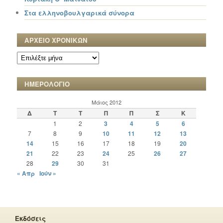
Στα ελληνοβουλγαρικά σύνορα
ΑΡΧΕΙΟ ΧΡΟΝΙΚΩΝ
ΑΡΧΕΙΟ
ΧΡΟΝΙΚΩΝ
ΗΜΕΡΟΛΟΓΙΟ
Μάιος 2012
Δ
Τ
Τ
Π
Π
Σ
Κ
1
2
3
4
5
6
7
8
9
10
11
12
13
14
15
16
17
18
19
20
21
22
23
24
25
26
27
28
29
30
31
« Απρ
Ιούν »
Εκδόσεις