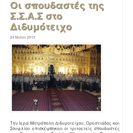
Οι σπουδαστές της
Σ.Σ.Α.Σ στο
Διδυμότειχο
24 Μαΐου 2012
Την Ιερά Μητρόπολη Διδυμοτείχου, Ορεστιάδος και
Σουφλίου επισκέφθηκαν οι τριτοετείς σπουδαστές