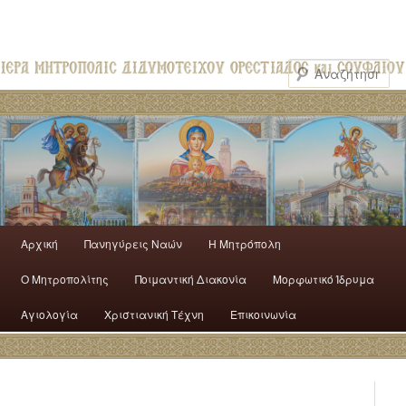
Αρχική
Πανηγύρεις Ναών
H Mητρόπολη
Ο Mητροπολίτης
Ποιμαντική Διακονία
Μορφωτικό Ίδρυμα
Αγιολογία
Χριστιανική Τέχνη
Επικοινωνία