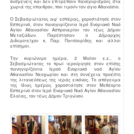
δυσμενείς και δεν επιτρέπουν πανηγυρισμούς στα
χωριά της υπαιθρου, που τιμούν τον άγιο Αθανάσιο.
Ο Σεβασμιώτατος αφ’ εσπέρας, χοροστάτησε στον
Εσπερινό, στον πανηγυρίζοντα Ιερό Ενοριακό Ναό
Αγίου Αθανασίου Ασπρονερίου του τέως Δήμου
Μεταξάδων. Παρέστησαν ο Δήμαρχος
Διδυμοτείχου κ. Παρ. Πατσουρίδης και άλλοι
επίσημοι.
Την κυριώνυμο ημέρα, 2 Μαϊου ε.ε., ο
Σεβασμιώτατος το πρωί ιερούργησε στον επίσης
πανηγυρίζοντα Ιεροό Ενοριακό ναό Αγίου
Αθανασίου Νεοχωρίου και στη συνέχεια προέστη
της λιτανεύσεως της ιεράς εικόνος. Το απόγευμα
της ίδιας ημέρας χοροστάτησε στον Μεθέορτο
Εσπερινό στον Ιερό Ενοριακό Ναό Αγίου Αθανασίου
Ελαίας, του τέως Δήμου Τριγώνου.