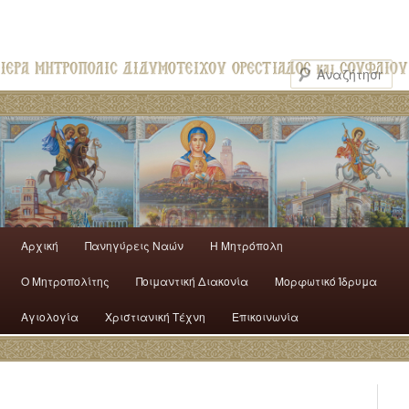
Αρχική
Πανηγύρεις Ναών
H Mητρόπολη
Ο Mητροπολίτης
Ποιμαντική Διακονία
Μορφωτικό Ίδρυμα
Αγιολογία
Χριστιανική Τέχνη
Επικοινωνία