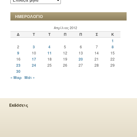
ΧΡΟΝΙΚΩΝ
ΗΜΕΡΟΛΟΓΙΟ
Απρίλιος 2012
Δ
Τ
Τ
Π
Π
Σ
Κ
1
2
3
4
5
6
7
8
9
10
11
12
13
14
15
16
17
18
19
20
21
22
23
24
25
26
27
28
29
30
« Μαρ
Μάι »
Εκδόσεις