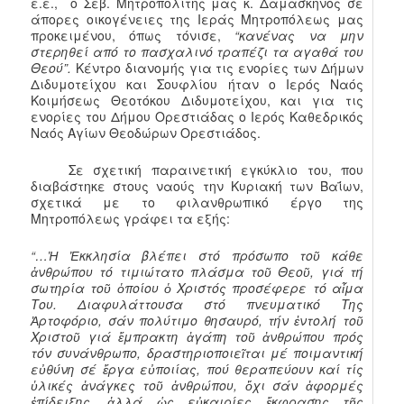
ε.ε., ο Σεβ. Μητροπολίτης μας κ. Δαμασκηνός σε
άπορες οικογένειες της Ιεράς Μητροπόλεως μας
προκειμένου, όπως τόνισε,
“κανένας να μην
στερηθεί από το πασχαλινό τραπέζι τα αγαθά του
Θεού”.
Κέντρo διανομής για τις ενορίες των Δήμων
Διδυμοτείχου και Σουφλίου ήταν ο Ιερός Ναός
Κοιμήσεως Θεοτόκου Διδυμοτείχου, και για τις
ενορίες του Δήμου Ορεστιάδας ο Ιερός Καθεδρικός
Ναός Aγίων Θεοδώρων Ορεστιάδος.
Σε σχετική παραινετική εγκύκλιο του, που
διαβάστηκε στους ναούς την Κυριακή των Βαΐων,
σχετικά με το φιλανθρωπικό έργο της
Μητροπόλεως γράφει τα εξής:
“…Ἡ Ἐκκλησία βλέπει στό πρόσωπο τοῦ κάθε
ἀνθρώπου τό τιμιώτατο πλάσμα τοῦ Θεοῦ, γιά τή
σωτηρία τοῦ ὁποίου ὁ Χριστός προσέφερε τό αἷμα
Του. Διαφυλάττουσα στό πνευματικό Της
Ἀρτοφόριο, σάν πολύτιμο θησαυρό, τήν ἐντολή τοῦ
Χριστοῦ γιά ἔμπρακτη ἀγάπη τοῦ ἀνθρώπου πρός
τόν συνάνθρωπο, δραστηριοποιεῖται μέ ποιμαντική
εὐθύνη σέ ἔργα εὐποιίας, πού θεραπεύουν καί τίς
ὑλικές ἀνάγκες τοῦ ἀνθρώπου, ὄχι σάν ἀφορμές
ἐπίδειξης, ἀλλά ὡς εὐκαιρίες ἔκφρασης τῆς