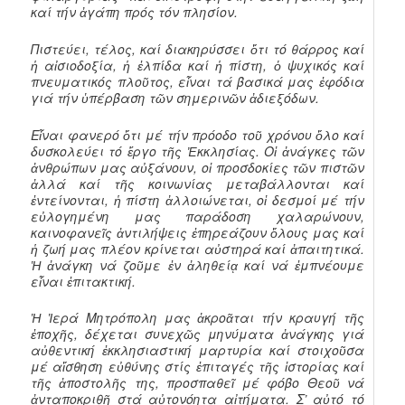
καί τήν ἀγάπη πρός τόν πλησίον.
Πιστεύει, τέλος, καί διακηρύσσει ὅτι τό θάρρος καί
ἡ αἰσιοδοξία, ἡ ἐλπίδα καί ἡ πίστη, ὁ ψυχικός καί
πνευματικός πλοῦτος, εἶναι τά βασικά μας ἐφόδια
γιά τήν ὑπέρβαση τῶν σημερινῶν ἀδιεξόδων.
Εἶναι φανερό ὅτι μέ τήν πρόοδο τοῦ χρόνου ὅλο καί
δυσκολεύει τό ἔργο τῆς Ἐκκλησίας. Οἱ ἀνάγκες τῶν
ἀνθρώπων μας αὐξάνουν, οἱ προσδοκίες τῶν πιστῶν
ἀλλά καί τῆς κοινωνίας μεταβάλλονται καί
ἐντείνονται, ἡ πίστη ἀλλοιώνεται, οἱ δεσμοί μέ τήν
εὐλογημένη μας παράδοση χαλαρώνουν,
καινοφανεῖς ἀντιλήψεις ἐπηρεάζουν ὅλους μας καί
ἡ ζωή μας πλέον κρίνεται αὐστηρά καί ἀπαιτητικά.
Ἡ ἀνάγκη νά ζοῦμε ἐν ἀληθείᾳ καί νά ἐμπνέουμε
εἶναι ἐπιτακτική.
Ἡ Ἱερά Μητρόπολη μας ἀκροᾶται τήν κραυγή τῆς
ἐποχῆς, δέχεται συνεχῶς μηνύματα ἀνάγκης γιά
αὐθεντική ἐκκλησιαστική μαρτυρία καί στοιχοῦσα
μέ αἴσθηση εὐθύνης στίς ἐπιταγές τῆς ἱστορίας καί
τῆς ἀποστολῆς της, προσπαθεῖ μέ φόβο Θεοῦ νά
ἀνταποκριθῆ στά αὐτονόητα αἰτήματα. Σ’ αὐτό τό