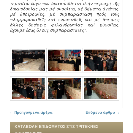
τεράστιο ἔργο πού ἀναπτύσσεται στήν περιοχή τῆς
δικαιοδοσίας μας μέ συσσίτια, μέ δέματα ἀγάπης,
μέ ὑποτροφίες, μέ συμπαράσταση πρός τούς
πλημμυροπαθεῖς καί πυροπαθεῖς καί μέ ἄπειρες
ἄλλες δράσεις φιλανθρωπίας καί εὐποιΐας,
ἔχουμε ἐσᾶς ὅλους συμπαραστᾶτες”.
Πλοήγηση στα άρθρα
←
Προηγούμενα άρθρα
Επόμενα άρθρα
→
ΚΑΤΑΒΟΛΗ ΕΠΙΔΟΜΑΤΟΣ ΣΤΙΣ ΤΡΙΤΕΚΝΕΣ