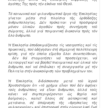
ἀγάπης Της πρός τήν εἰκόνα τοῦ Θεοῦ.
Τό κοινωνικό καί φιλανθρωπικό ἔργο τῆς Ἐκκλησίας
γίνεται μέσα στά πλαίσια τῆς ὀρθόδοξης
ἀνθρωπολογίας. Δέν πρόκειται γιά προσφορά
μόνον ὑλικῶν ἀγαθῶν πρός συντήρηση τοῦ
σώματος, ἀλλά γιά ποιμαντική διακονία πρός τόν
ὅλο ἄνθρωπο.
Ἡ Ἐκκλησία ἀποδοκιμάζουσα τίς νοοτροπίες καί τίς
πρακτικές, πού ὁδήγησαν στή σημερινή πολύπλευρη
κρίση, γιά τήν ὁποία εἴμεθα ὅλοι συνυπεύθυνοι,
δέν θά σταματήσει νά προσεύχεται, νά
λειτουργεῖ καί νά βοηθεῖ πνευματικά καί ὑλικά τόν
ἄνθρωπο, καί νά ἐπιδιώκει τή συνεργασία μέ τήν
Πολιτεία στήν ἀνακούφιση τῶν προβλημάτων του.
Ἡ Ἐκκλησία, διδάσκουσα μετά τοῦ ἱεροῦ
Χρυσοστόμου ὅτι «τό χρῆμα εἶναι πού δέν ἀφήνει
τούς ἀνθρώπους νά εἶναι ἄνθρωποι, ἀλλά τούς
κάνει νά συμπεριφέρονται ὡς θηρία καί
δαίμονες», καλεῖ ὅλους σέ αὐτοκριτική καί
μετάνοια, σέ ἀπάρνηση τῆς «θρησκείας τῆς
φιλαργυρίας» καί ἐπιστροφή στήν εὐαγγελική ζωή