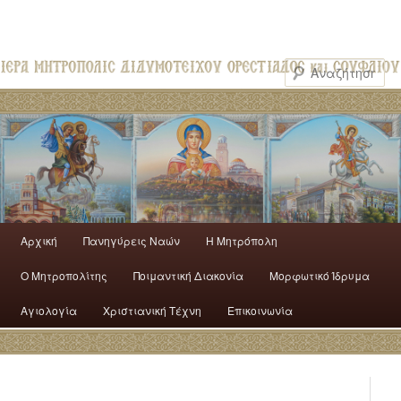
Αρχική
Πανηγύρεις Ναών
H Mητρόπολη
Ο Mητροπολίτης
Ποιμαντική Διακονία
Μορφωτικό Ίδρυμα
Αγιολογία
Χριστιανική Τέχνη
Επικοινωνία