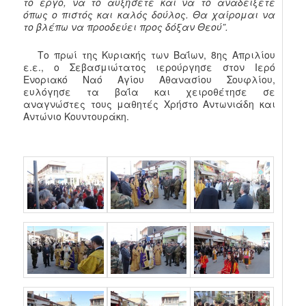
το έργο, να το αυξήσετε και να το αναδείξετε
όπως ο πιστός και καλός δούλος. Θα χαίρομαι να
το βλέπω να προοδεύει προς δόξαν Θεού”.
Το πρωί της Κυριακής των Βαΐων, 8ης Απριλίου
ε.ε., ο Σεβασμιώτατος ιερούργησε στον Ιερό
Ενοριακό Ναό Αγίου Αθανασίου Σουφλίου,
ευλόγησε τα βαΐα και χειροθέτησε σε
αναγνώστες τους μαθητές Χρήστο Αντωνιάδη και
Αντώνιο Κουντουράκη.