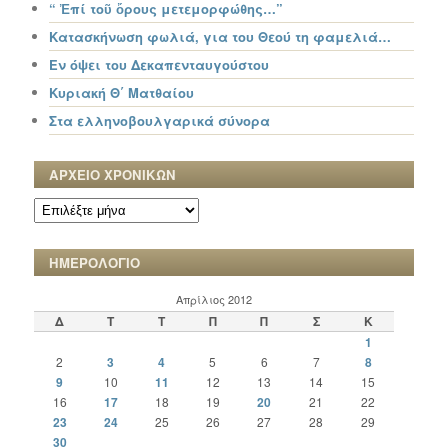
“ Ἐπί τοῦ ὄρους μετεμορφώθης…”
Κατασκήνωση φωλιά, για του Θεού τη φαμελιά…
Εν όψει του Δεκαπενταυγούστου
Κυριακή Θ΄ Ματθαίου
Στα ελληνοβουλγαρικά σύνορα
ΑΡΧΕΙΟ ΧΡΟΝΙΚΩΝ
ΑΡΧΕΙΟ
ΧΡΟΝΙΚΩΝ
ΗΜΕΡΟΛΟΓΙΟ
Απρίλιος 2012
Δ
Τ
Τ
Π
Π
Σ
Κ
1
2
3
4
5
6
7
8
9
10
11
12
13
14
15
16
17
18
19
20
21
22
23
24
25
26
27
28
29
30