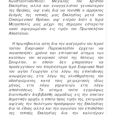
Κωνσταντινουπόλει Μεγάλης του Χριστού
Εκκλησίας αλλά και ευαγγελιστού γενικώτερον
της Θράκης, αφ’ ενός διά να τονισθή ο άρρηκτος
δεσμός της τοπικής μας Εκκλησίας μετά του
Οικουμενικού Θρόνου, αφ’ ετέρου διότι η Ιερά
Μητροπολίς μας μέχρι της σήμερον εστερείτο
ναού αφιερωμένου εις τιμήν του Πρωτοκλήτου
Αποστόλου.
Η πρωτοβουλία αύτη δια την ανέγερσιν του Ιερού
τούτου Ενοριακού Παρεκκλησίου έρχεται να
ικανοποιήσει χρόνιο και επιτακτικό αίτημα των
κατοίκων του κεντρικού ιστού της πόλεως του
Σουφλίου, οι οποίοι δεν μπορούσαν να
προσεγγίσουν τον πλησιέστερο Ιερό Ενοριακό Ναό
του αγίου Γεωργίου είτε λόγω της επικίνδυνης
ανωφέρειας, είτε λόγω της ολισθηρότητος του
οδοστρώματος, κατά τους χειμερινούς ιδίως
μήνας, είτε λόγω γηρατειών, είτε λόγω
αποστάσεως. Το αίτημα τούτο εγγράφως
διατυπωθέν διεβιβάσθη αρμοδίως εις την οικείαν
δημοτικήν αρχήν, η οποία προς τιμήν της, εκτιμώσα
αφ’ενός την πολύτιμον προσφοραν της Εκκλησίας
δια το έθνος αλλά και την αγωνίαν του επισκόπου
της τοπικής Εκκλησίας δια την καλυτέραν