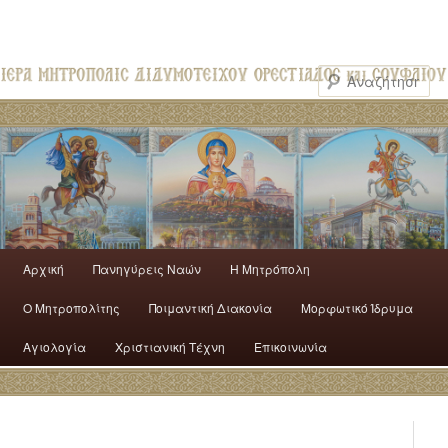
Αρχική
Πανηγύρεις Ναών
H Mητρόπολη
Ο Mητροπολίτης
Ποιμαντική Διακονία
Μορφωτικό Ίδρυμα
Αγιολογία
Χριστιανική Τέχνη
Επικοινωνία