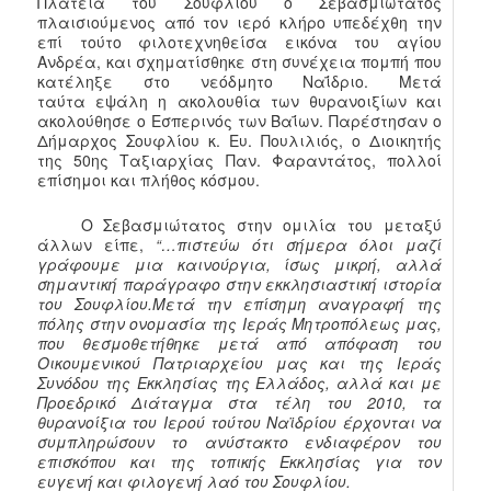
Πλατεία του Σουφλίου ο Σεβασμιώτατος
πλαισιούμενος από τον ιερό κλήρο υπεδέχθη την
επί τούτο φιλοτεχνηθείσα εικόνα του αγίου
Ανδρέα, και σχηματίσθηκε στη συνέχεια πομπή που
κατέληξε στο νεόδμητο Ναΐδριο. Μετά
ταύτα εψάλη η ακολουθία των θυρανοιξίων και
ακολούθησε ο Εσπερινός των Βαΐων. Παρέστησαν ο
Δήμαρχος Σουφλίου κ. Ευ. Πουλιλιός, ο Διοικητής
της 50ης Ταξιαρχίας Παν. Φαραντάτος, πολλοί
επίσημοι και πλήθος κόσμου.
Ο Σεβασμιώτατος στην ομιλία του μεταξύ
άλλων είπε,
“…πιστεύω ότι σήμερα όλοι μαζί
γράφουμε μια καινούργια, ίσως μικρή, αλλά
σημαντική παράγραφο στην εκκλησιαστική ιστορία
του Σουφλίου.Μετά την επίσημη αναγραφή της
πόλης στην ονομασία της Ιεράς Μητροπόλεως μας,
που θεσμοθετήθηκε μετά από απόφαση του
Οικουμενικού Πατριαρχείου μας και της Ιεράς
Συνόδου της Εκκλησίας της Ελλάδος, αλλά και με
Προεδρικό Διάταγμα στα τέλη του 2010, τα
θυρανοίξια του Ιερού τούτου Ναϊδρίου έρχονται να
συμπληρώσουν το ανύστακτο ενδιαφέρον του
επισκόπου και της τοπικής Εκκλησίας για τον
ευγενή και φιλογενή λαό του Σουφλίου.