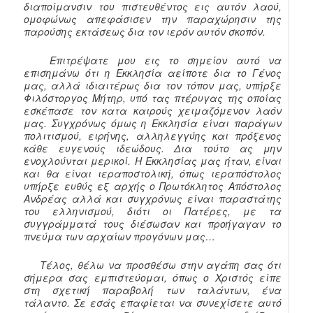
διαποίμανσιν του πιστευθέντος εις αυτόν λαού,
ομοφώνως απεφάσισεν την παραχώρησιν της
παρούσης εκτάσεως δια τον ιερόν αυτόν σκοπόν.
Επιτρέψατε μου εις το σημείον αυτό να
επισημάνω ότι η Εκκλησία αείποτε δια το Γένος
μας, αλλά ιδιαιτέρως δια τον τόπον μας, υπήρξε
Φιλόστοργος Μήτηρ, υπό τας πτέρυγας της οποίας
εσκέπασε τον κατα καιρούς χειμαζόμενον λαόν
μας. Συγχρόνως όμως η Εκκλησία είναι παράγων
πολιτισμού, ειρήνης, αλληλεγγύης και πρόξενος
κάθε ευγενούς ιδεώδους. Δια τούτο ας μην
ενοχλούνται μερικοί. Η Εκκλησίας μας ήταν, είναι
και θα είναι ιεραποστολική, όπως ιεραπόστολος
υπήρξε ευθύς εξ αρχής ο Πρωτόκλητος Απόστολος
Ανδρέας αλλά και συγχρόνως είναι παραστάτης
του ελληνισμού, διότι οι Πατέρες, με τα
συγγράμματά τους διέσωσαν και προήγαγαν το
πνεύμα των αρχαίων προγόνων μας…
Τέλος, θέλω να προσθέσω στην αγάπη σας ότι
σήμερα σας εμπιστεύομαι, όπως ο Χριστός είπε
στη σχετική παραβολή των ταλάντων, ένα
τάλαντο. Σε εσάς επαφίεται να συνεχίσετε αυτό