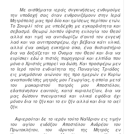
Με αισθήματα ιεράς συγκινήσεως ενθυμούμε
την υποδοχή σας όταν ενθρονιζόμουν στην Ιερά
Μητρόπολή μας πρό δύο και ημίσεως περίπου ετών.
Το Σουφλί τότε με υπεδέχθη με εγκαρδιότητα και
σεβασμό. Θεωρώ λοιπόν ύψιστη ευλογία του Θεού
αλλά και τιμή να αντιδωρίζω σ’αυτό τον ευγενή
λαό και να αντιπροσφέρω, όχι βέβαια κάτι υλικό,
αλλά ένα ακόμη ευκτήριο οίκο, ένα θυσιαστήριο
δια να δοξάζεται το Όνομα του Θεού και δια να
ευρίσκει εδώ ο πιστός παρηγοριά και ελπίδα που
μόνο ο Χριστός μπορεί να δώση. Και προσφέρω μεν
το Ιερό τούτο ενδιαίτητα της Παναγίας Τριάδος
εις μνημόσυνο αιώνιον της προ ημερών εν Κυρίω
αναπαυθείσης μητρός μου Γεωργίας, η οποία μετά
του μακαριστού πατρός μου Αποστόλου,
εδαπάνησαν εαυτούς, κατά κυριολεξίαν, δια να
μας δώσουν πνευματικά και υλικά εφόδια όχι
μόνον δια το ζήν και το ευ ζήν αλλά και δια το αεί
ζήν.
Αφιερούται δε το ιερόν τούτο Ναΐδριον εις τιμήν
του αγίου ενδόξου Αποστόλου Ανδρέου του
Πρωτοκλήτου, του ιδρυτού της Μητρός εν