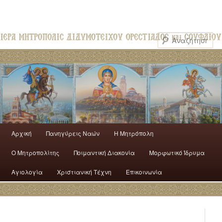
Αρχική
Πανηγύρεις Ναών
H Mητρόπολη
Ο Mητροπολίτης
Ποιμαντική Διακονία
Μορφωτικό Ίδρυμα
Αγιολογία
Χριστιανική Τέχνη
Επικοινωνία