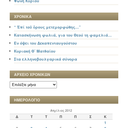
Φωνή Κυρίου
ΧΡΟΝΙΚΑ
“ Ἐπί τοῦ ὄρους μετεμορφώθης…”
Κατασκήνωση φωλιά, για του Θεού τη φαμελιά…
Εν όψει του Δεκαπενταυγούστου
Κυριακή Θ΄ Ματθαίου
Στα ελληνοβουλγαρικά σύνορα
ΑΡΧΕΙΟ ΧΡΟΝΙΚΩΝ
ΑΡΧΕΙΟ
ΧΡΟΝΙΚΩΝ
ΗΜΕΡΟΛΟΓΙΟ
Απρίλιος 2012
Δ
Τ
Τ
Π
Π
Σ
Κ
1