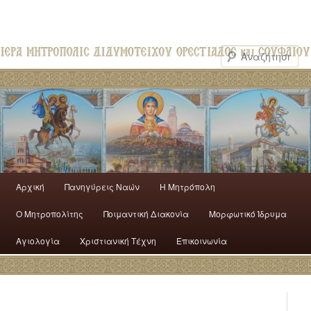
Αρχική
Πανηγύρεις Ναών
H Mητρόπολη
Ο Mητροπολίτης
Ποιμαντική Διακονία
Μορφωτικό Ίδρυμα
Αγιολογία
Χριστιανική Τέχνη
Επικοινωνία