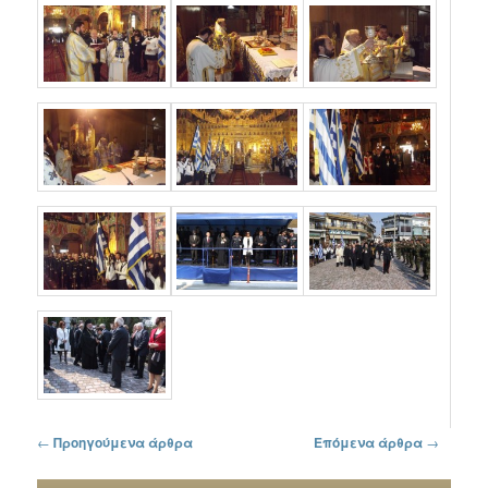
Πλοήγηση στα άρθρα
←
Προηγούμενα άρθρα
Επόμενα άρθρα
→