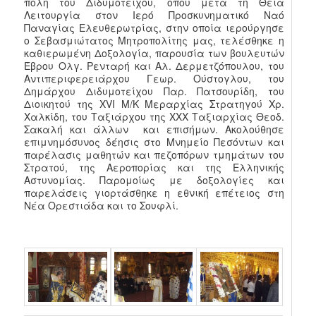
πόλη του Διδυμοτείχου, όπου μετά τη Θεία
Λειτουργία στον Ιερό Προσκυνηματικό Ναό
Παναγίας Ελευθερωτρίας, στην οποία ιερούργησε
ο Σεβασμιώτατος Μητροπολίτης μας, τελέσθηκε η
καθιερωμένη Δοξολογία, παρουσία των βουλευτών
Έβρου Ολγ. Ρενταρή και Αλ. Δερμετζόπουλου, του
Αντιπεριφερειάρχου Γεωρ. Ούστογλου, του
Δημάρχου Διδυμοτείχου Παρ. Πατσουρίδη, του
Διοικητού της XVI Μ/Κ Μεραρχίας Στρατηγού Χρ.
Χαλκίδη, του Ταξιάρχου της ΧΧΧ Ταξιαρχίας Θεοδ.
Σακαλή και άλλων και επισήμων. Ακολούθησε
επιμνημόσυνος δέησις στο Μνημείο Πεσόντων και
παρέλασις μαθητών και πεζοπόρων τμημάτων του
Στρατού, της Αεροπορίας και της Ελληνικής
Αστυνομίας. Παρομοίως με δοξολογίες και
παρελάσεις γιορτάσθηκε η εθνική επέτειος στη
Νέα Ορεστιάδα και το Σουφλί.