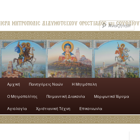
Αρχική
Πανηγύρεις Ναών
H Mητρόπολη
Ο Mητροπολίτης
Ποιμαντική Διακονία
Μορφωτικό Ίδρυμα
Αγιολογία
Χριστιανική Τέχνη
Επικοινωνία