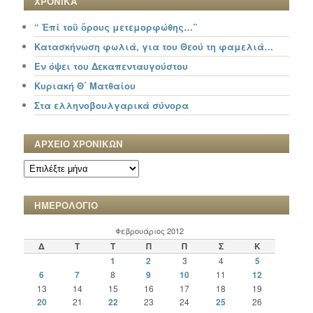
ΧΡΟΝΙΚΑ
“ Ἐπί τοῦ ὄρους μετεμορφώθης…”
Κατασκήνωση φωλιά, για του Θεού τη φαμελιά…
Εν όψει του Δεκαπενταυγούστου
Κυριακή Θ΄ Ματθαίου
Στα ελληνοβουλγαρικά σύνορα
ΑΡΧΕΙΟ ΧΡΟΝΙΚΩΝ
ΑΡΧΕΙΟ
ΧΡΟΝΙΚΩΝ
ΗΜΕΡΟΛΟΓΙΟ
Φεβρουάριος 2012
Δ
Τ
Τ
Π
Π
Σ
Κ
1
2
3
4
5
6
7
8
9
10
11
12
13
14
15
16
17
18
19
20
21
22
23
24
25
26