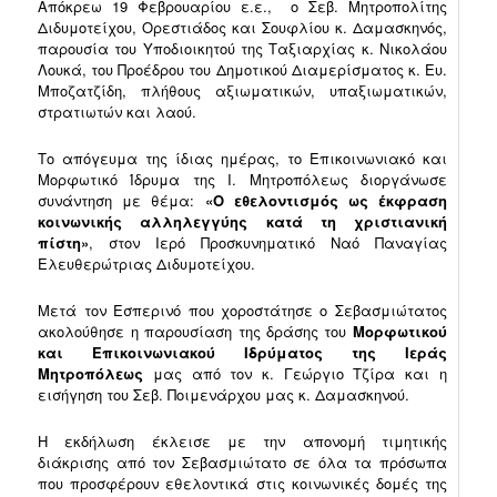
Απόκρεω 19 Φεβρουαρίου ε.ε., ο Σεβ. Μητροπολίτης
Διδυμοτείχου, Ορεστιάδος και Σουφλίου κ. Δαμασκηνός,
παρουσία του Υποδιοικητού της Ταξιαρχίας κ. Νικολάου
Λουκά, του Προέδρου του Δημοτικού Διαμερίσματος κ. Ευ.
Μποζατζίδη, πλήθους αξιωματικών, υπαξιωματικών,
στρατιωτών και λαού.
Το απόγευμα της ίδιας ημέρας, το Επικοινωνιακό και
Μορφωτικό Ίδρυμα της Ι. Μητροπόλεως διοργάνωσε
συνάντηση με θέμα:
«Ο εθελοντισμός ως έκφραση
κοινωνικής αλληλεγγύης κατά τη χριστιανική
πίστη»
, στον Ιερό Προσκυνηματικό Ναό Παναγίας
Ελευθερώτριας Διδυμοτείχου.
Μετά τον Εσπερινό που χοροστάτησε ο Σεβασμιώτατος
ακολούθησε η παρουσίαση της δράσης του
Μορφωτικού
και Επικοινωνιακού Ιδρύματος της Ιεράς
Μητροπόλεως
μας από τον κ. Γεώργιο Τζίρα και η
εισήγηση του Σεβ. Ποιμενάρχου μας κ. Δαμασκηνού.
Η εκδήλωση έκλεισε με την απονομή τιμητικής
διάκρισης από τον Σεβασμιώτατο σε όλα τα πρόσωπα
που προσφέρουν εθελοντικά στις κοινωνικές δομές της