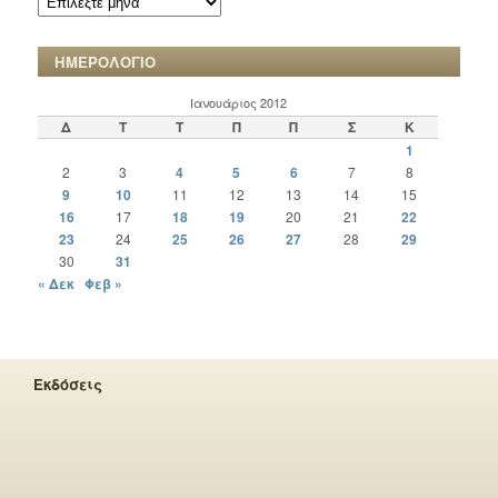
ΧΡΟΝΙΚΩΝ
ΗΜΕΡΟΛΟΓΙΟ
Ιανουάριος 2012
Δ
Τ
Τ
Π
Π
Σ
Κ
1
2
3
4
5
6
7
8
9
10
11
12
13
14
15
16
17
18
19
20
21
22
23
24
25
26
27
28
29
30
31
« Δεκ
Φεβ »
Εκδόσεις