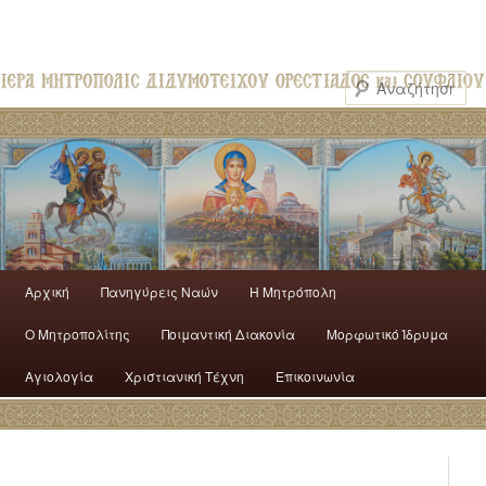
Αρχική
Πανηγύρεις Ναών
H Mητρόπολη
Ο Mητροπολίτης
Ποιμαντική Διακονία
Μορφωτικό Ίδρυμα
Αγιολογία
Χριστιανική Τέχνη
Επικοινωνία