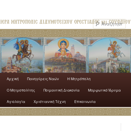
Αρχική
Πανηγύρεις Ναών
H Mητρόπολη
Ο Mητροπολίτης
Ποιμαντική Διακονία
Μορφωτικό Ίδρυμα
Αγιολογία
Χριστιανική Τέχνη
Επικοινωνία