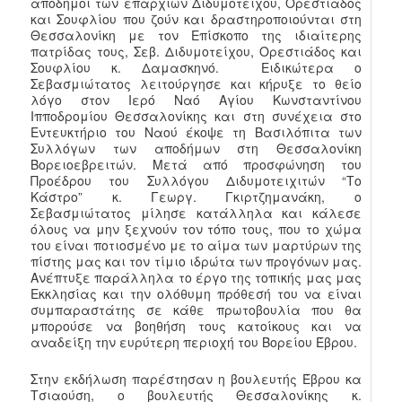
απόδημοι των επαρχιών Διδυμοτείχου, Ορεστιάδος
και Σουφλίου που ζούν και δραστηροποιούνται στη
Θεσσαλονίκη με τον Επίσκοπο της ιδιαίτερης
πατρίδας τους, Σεβ. Διδυμοτείχου, Ορεστιάδος και
Σουφλίου κ. Δαμασκηνό. Ειδικώτερα ο
Σεβασμιώτατος λειτούργησε και κήρυξε το θείο
λόγο στον Ιερό Ναό Αγίου Κωνσταντίνου
Ιπποδρομίου Θεσσαλονίκης και στη συνέχεια στο
Εντευκτήριο του Ναού έκοψε τη Βασιλόπιτα των
Συλλόγων των αποδήμων στη Θεσσαλονίκη
Βορειοεβρειτών. Μετά από προσφώνηση του
Προέδρου του Συλλόγου Διδυμοτειχιτών “Το
Κάστρο” κ. Γεωργ. Γκιρτζημανάκη, ο
Σεβασμιώτατος μίλησε κατάλληλα και κάλεσε
όλους να μην ξεχνούν τον τόπο τους, που το χώμα
του είναι ποτιοσμένο με το αίμα των μαρτύρων της
πίστης μας και τον τίμιο ιδρώτα των προγόνων μας.
Ανέπτυξε παράλληλα το έργο της τοπικής μας μας
Εκκλησίας και την ολόθυμη πρόθεσή του να είναι
συμπαραστάτης σε κάθε πρωτοβουλία που θα
μπορούσε να βοηθήση τους κατοίκους και να
αναδείξη την ευρύτερη περιοχή του Βορείου Έβρου.
Στην εκδήλωση παρέστησαν η βουλευτής Έβρου κα
Τσιαούση, ο βουλευτής Θεσσαλονίκης κ.