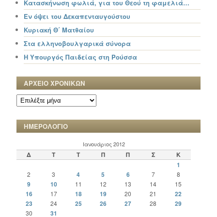
Κατασκήνωση φωλιά, για του Θεού τη φαμελιά…
Εν όψει του Δεκαπενταυγούστου
Κυριακή Θ΄ Ματθαίου
Στα ελληνοβουλγαρικά σύνορα
Η Υπουργός Παιδείας στη Ρούσσα
ΑΡΧΕΙΟ ΧΡΟΝΙΚΩΝ
ΑΡΧΕΙΟ
ΧΡΟΝΙΚΩΝ
ΗΜΕΡΟΛΟΓΙΟ
Ιανουάριος 2012
Δ
Τ
Τ
Π
Π
Σ
Κ
1
2
3
4
5
6
7
8
9
10
11
12
13
14
15
16
17
18
19
20
21
22
23
24
25
26
27
28
29
30
31