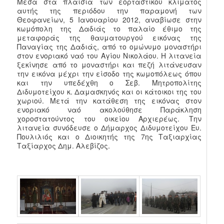
Μέσα στα πλαίσια των εορταστικού κλίματος
αυτής της περιόδου την παραμονή των
Θεοφανείων, 5 Ιανουαρίου 2012, αναβίωσε στην
κωμόπολη της Δαδιάς το παλαίο έθιμο της
μεταφοράς της θαυματουργού εικόνας της
Παναγίας της Δαδιάς, από το ομώνυμο μοναστήρι
στον ενοριακό ναό του Αγίου Νικολάου. Η λιτανεία
ξεκίνησε από το μοναστήρι και πεζή λιτάνευσαν
την εικόνα μέχρι την είσοδο της κωμοπόλεως όπου
και την υπεδέχθη ο Σεβ. Μητροπολίτης
Διδυμοτείχου κ. Δαμασκηνός και οι κάτοικοι της του
χωριού. Μετά την κατάθεση της εικόνας στον
ενοριακό ναό ακολούθησε Παράκληση
χοροστατούντος του οικείου Αρχιερέως. Την
λιτανεία συνόδευσε ο Δήμαρχος Διδυμοτείχου Ευ.
Πουλιλιός και ο Διοικητής της 7ης Ταξιαρχίας
Ταξίαρχος Δημ. Αλεβίζος.