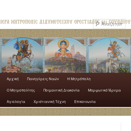
Αρχική
Πανηγύρεις Ναών
H Mητρόπολη
Ο Mητροπολίτης
Ποιμαντική Διακονία
Μορφωτικό Ίδρυμα
Αγιολογία
Χριστιανική Τέχνη
Επικοινωνία