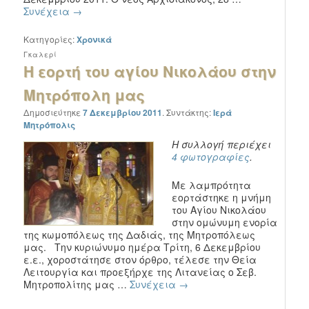
Συνέχεια
→
Κατηγορίες:
Χρονικά
Γκαλερί
Η εορτή του αγίου Νικολάου στην
Μητρόπολη μας
Δημοσιεύτηκε
7 Δεκεμβρίου 2011
.
Συντάκτης:
Ιερά
Μητρόπολις
Η συλλογή περιέχει
4 φωτογραφίες
.
Με λαμπρότητα
εορτάστηκε η μνήμη
του Αγίου Νικολάου
στην ομώνυμη ενορία
της κωμοπόλεως της Δαδιάς, της Μητροπόλεως
μας. Την κυριώνυμο ημέρα Τρίτη, 6 Δεκεμβρίου
ε.ε., χοροστάτησε στον όρθρο, τέλεσε την Θεία
Λειτουργία και προεξήρχε της Λιτανείας ο Σεβ.
Μητροπολίτης μας …
Συνέχεια
→