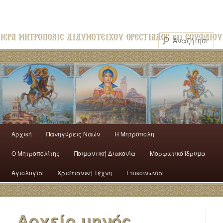
Αρχική
Πανηγύρεις Ναών
H Mητρόπολη
Ο Mητροπολίτης
Ποιμαντική Διακονία
Μορφωτικό Ίδρυμα
Αγιολογία
Χριστιανική Τέχνη
Επικοινωνία
Αρχείο μηνός