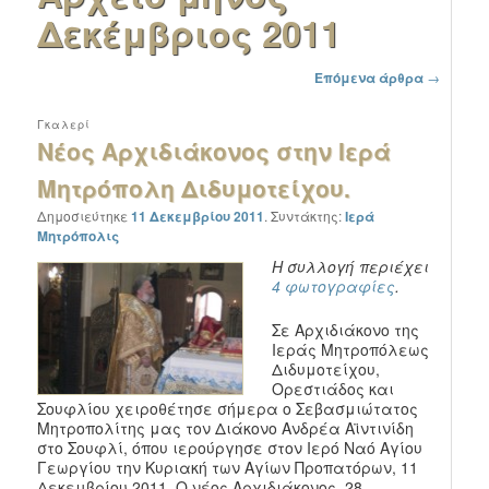
Δεκέμβριος 2011
Πλοήγηση στα άρθρα
Επόμενα άρθρα
→
Γκαλερί
Νέος Αρχιδιάκονος στην Ιερά
Μητρόπολη Διδυμοτείχου.
Δημοσιεύτηκε
11 Δεκεμβρίου 2011
.
Συντάκτης:
Ιερά
Μητρόπολις
Η συλλογή περιέχει
4 φωτογραφίες
.
Σε Αρχιδιάκονο της
Ιεράς Μητροπόλεως
Διδυμοτείχου,
Ορεστιάδος και
Σουφλίου χειροθέτησε σήμερα ο Σεβασμιώτατος
Μητροπολίτης μας τον Διάκονο Ανδρέα Αϊντινίδη
στο Σουφλί, όπου ιερούργησε στον Ιερό Ναό Αγίου
Γεωργίου την Κυριακή των Αγίων Προπατόρων, 11
Δεκεμβρίου 2011. Ο νέος Αρχιδιάκονος, 28 …