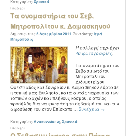
Κατηγορίες:
Χρονικά
Γκαλερί
Τα ονομαστήρια του Σεβ.
Μητροπολίτου κ. Δαμασκηνού
Δημοσιεύτηκε
5 Δεκεμβρίου 2011
.
Συντάκτης:
Ιερά
Μητρόπολις
Η συλλογή περιέχει
40 φωτογραφίες
.
Τα ονομαστήρια του
Σεβασμιωτάτου
Μητροπολίτου
Διδυμοτείχου,
Ορεστιάδος και Σουφλίου κ. Δαμασκηνού εόρτασε
η τοπική μας Εκκλησία, κατά αυτάς παρουσία των
τοπικών αρχών και πλήθους κόσμου, ο οποίος
προσήλθε δια να εκφράση το σεβασμό του και την
αφοσίωση του στον Επίσκοπο …
Συνέχεια
→
Κατηγορίες:
Ανακοινώσεις
,
Χρονικά
Γκαλερί
Ο Σεβασμιώτατος στην Πάτρα