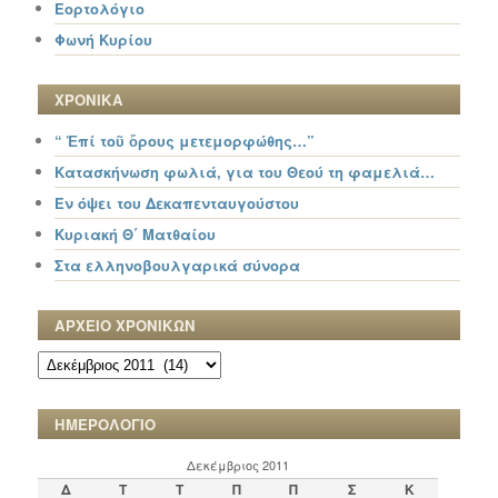
Εορτολόγιο
Φωνή Κυρίου
ΧΡΟΝΙΚΑ
“ Ἐπί τοῦ ὄρους μετεμορφώθης…”
Κατασκήνωση φωλιά, για του Θεού τη φαμελιά…
Εν όψει του Δεκαπενταυγούστου
Κυριακή Θ΄ Ματθαίου
Στα ελληνοβουλγαρικά σύνορα
ΑΡΧΕΙΟ ΧΡΟΝΙΚΩΝ
ΑΡΧΕΙΟ
ΧΡΟΝΙΚΩΝ
ΗΜΕΡΟΛΟΓΙΟ
Δεκέμβριος 2011
Δ
Τ
Τ
Π
Π
Σ
Κ