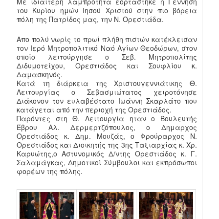
Με ιδιαίτερη λαμπρότητα εορτάστηκε η Γέννηση
του Κυρίου ημών Ιησού Χριστού στην πιο βόρεια
πόλη της Πατρίδος μας, την Ν. Ορεστιάδα.
Απο πολύ νωρίς το πρωί πλήθη πιστών κατέκλεισαν
τον Ιερό Μητροπολιτικό Ναό Αγίων Θεοδώρων, στον
οποίο λειτούργησε ο Σεβ. Μητροπολίτης
Διδυμοτείχου, Ορεστιάδος και Σουφλίου κ.
Δαμασκηνός.
Κατά τη διάρκεια της Χριστουγεννιάτικης Θ.
Λειτουργίας ο Σεβασμιώτατος χειροτόνησε
Διάκονον τον ευλαβέστατο Ιωάννη Σκαρλάτο που
κατάγεται από την περιοχή της Ορεστιάδος.
Παρόντες στη Θ. Λειτουργία ηταν ο Βουλευτής
Έβρου Αλ. Δερμερτζόπουλος, ο Δημαρχος
Ορεστιάδος κ. Δημ. Μουζάς, ο Φρούραρχος Ν.
Ορεστιάδος και Διοικητής της 3ης Ταξιαρχίας κ. Χρ.
Καρυώτης,ο Αστυνομικός Δ/ντης Ορεστιάδος κ. Γ.
Σαλαμάγκας, Δημοτικοί Σύμβουλοι και εκπρόσωποι
φορέων της πόλης.