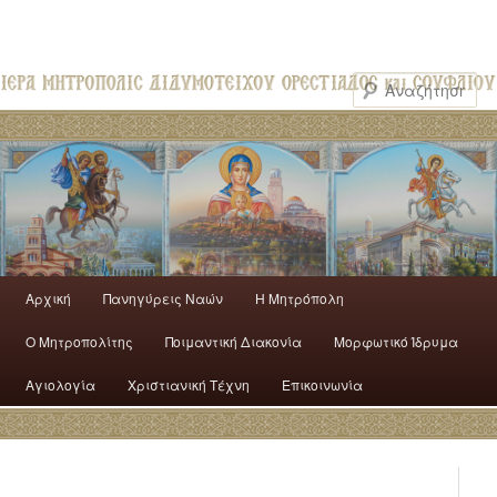
Αρχική
Πανηγύρεις Ναών
H Mητρόπολη
Ο Mητροπολίτης
Ποιμαντική Διακονία
Μορφωτικό Ίδρυμα
Αγιολογία
Χριστιανική Τέχνη
Επικοινωνία