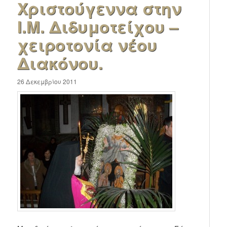
Χριστούγεννα στην
Ι.Μ. Διδυμοτείχου –
χειροτονία νέου
Διακόνου.
26 Δεκεμβρίου 2011