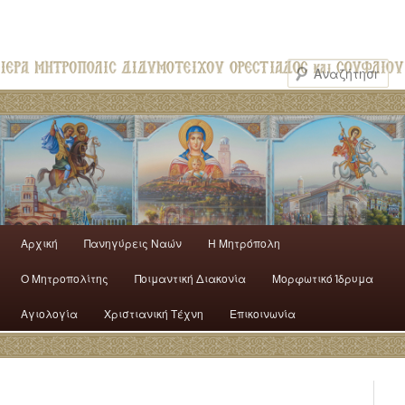
Αρχική
Πανηγύρεις Ναών
H Mητρόπολη
Ο Mητροπολίτης
Ποιμαντική Διακονία
Μορφωτικό Ίδρυμα
Αγιολογία
Χριστιανική Τέχνη
Επικοινωνία