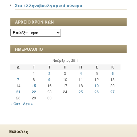
Στα ελληνοβουλγαρικά σύνορα
ΑΡΧΕΙΟ ΧΡΟΝΙΚΩΝ
ΑΡΧΕΙΟ
ΧΡΟΝΙΚΩΝ
ΗΜΕΡΟΛΟΓΙΟ
Νοέμβριος 2011
Δ
Τ
Τ
Π
Π
Σ
Κ
1
2
3
4
5
6
7
8
9
10
11
12
13
14
15
16
17
18
19
20
21
22
23
24
25
26
27
28
29
30
« Οκτ
Δεκ »
Εκδόσεις