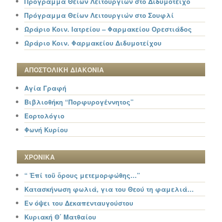
Πρόγραμμα Θείων Λειτουργιών στο Διδυμότειχο
Πρόγραμμα Θείων Λειτουργιών στο Σουφλί
Ωράριο Κοιν. Ιατρείου – Φαρμακείου Ορεστιάδος
Ωράριο Κοιν. Φαρμακείου Διδυμοτείχου
ΑΠΟΣΤΟΛΙΚΗ ΔΙΑΚΟΝΙΑ
Αγία Γραφή
Βιβλιοθήκη “Πορφυρογέννητος”
Εορτολόγιο
Φωνή Κυρίου
ΧΡΟΝΙΚΑ
“ Ἐπί τοῦ ὄρους μετεμορφώθης…”
Κατασκήνωση φωλιά, για του Θεού τη φαμελιά…
Εν όψει του Δεκαπενταυγούστου
Κυριακή Θ΄ Ματθαίου