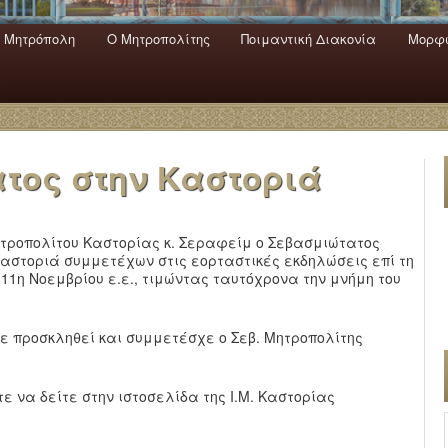
 Mητρόπολη
Ο Mητροπολίτης
Ποιμαντική Διακονία
Μορφω
ενο
εριεχόμενο
α
τος στην Καστοριά
ητροπολίτου Καστορίας κ. Σεραφείμ ο Σεβασμιώτατος
αστοριά συμμετέχων στις εορταστικές εκδηλώσεις επί τη
11η Νοεμβρίου ε.ε., τιμώντας ταυτόχρονα την μνήμη του
χε προσκληθεί και συμμετέσχε ο Σεβ. Μητροπολίτης
ε να δείτε στην ιστοσελίδα της Ι.Μ. Καστορίας