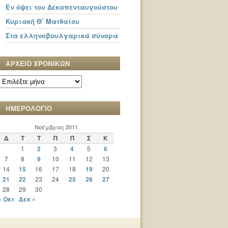
Εν όψει του Δεκαπενταυγούστου
Κυριακή Θ΄ Ματθαίου
Στα ελληνοβουλγαρικά σύνορα
ΑΡΧΕΙΟ ΧΡΟΝΙΚΩΝ
ΑΡΧΕΙΟ
ΧΡΟΝΙΚΩΝ
ΗΜΕΡΟΛΟΓΙΟ
Νοέμβριος 2011
Δ
Τ
Τ
Π
Π
Σ
Κ
1
2
3
4
5
6
7
8
9
10
11
12
13
14
15
16
17
18
19
20
21
22
23
24
25
26
27
28
29
30
« Οκτ
Δεκ »