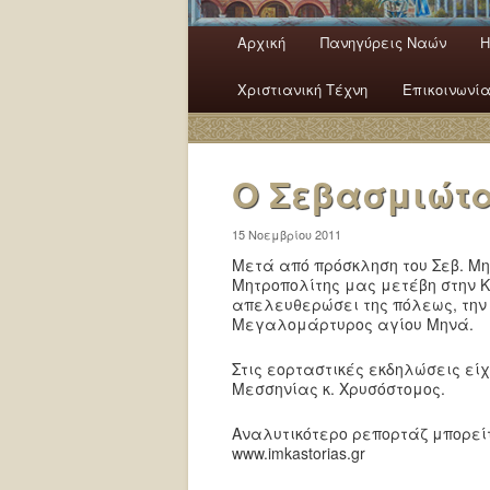
Κύρια μενού
Αρχική
Πανηγύρεις Ναών
H
Μετάβαση το κύριο περιεχόμ
Μετάβαση στο δευτερεύον π
Χριστιανική Τέχνη
Επικοινωνί
Ο Σεβασμιώτα
15 Νοεμβρίου 2011
Μετά από πρόσκληση του Σεβ. Μ
Μητροπολίτης μας μετέβη στην Κ
απελευθερώσει της πόλεως, την 
Μεγαλομάρτυρος αγίου Μηνά.
Στις εορταστικές εκδηλώσεις εί
Μεσσηνίας κ. Χρυσόστομος.
Αναλυτικότερο ρεπορτάζ μπορείτ
www.imkastorias.gr