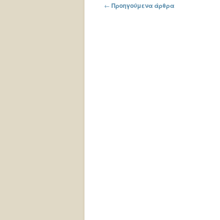
Πλοήγηση στα άρθρα
←
Προηγούμενα άρθρα