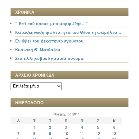
ΧΡΟΝΙΚΑ
“ Ἐπί τοῦ ὄρους μετεμορφώθης…”
Κατασκήνωση φωλιά, για του Θεού τη φαμελιά…
Εν όψει του Δεκαπενταυγούστου
Κυριακή Θ΄ Ματθαίου
Στα ελληνοβουλγαρικά σύνορα
ΑΡΧΕΙΟ ΧΡΟΝΙΚΩΝ
ΑΡΧΕΙΟ
ΧΡΟΝΙΚΩΝ
ΗΜΕΡΟΛΟΓΙΟ
Νοέμβριος 2011
Δ
Τ
Τ
Π
Π
Σ
Κ
1
2
3
4
5
6
7
8
9
10
11
12
13