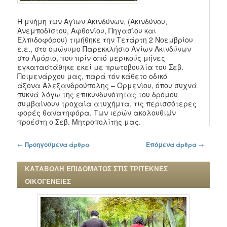
Η μνήμη των Αγίων Ακινδύνων, (Ακινδύνου,
Ανεμποδίστου, Αφθονίου, Πηγασίου και
Ελπιδοφόρου) τιμήθηκε την Τετάρτη 2 Νοεμβρίου
ε.ε., στο ομώνυμο Παρεκκλήσιο Αγίων Ακινδύνων
στο Αμόριο, που πρίν από μερικούς μήνες
εγκαταστάθηκε εκεί με πρωτοβουλία του Σεβ.
Ποιμενάρχου μας, παρά τόν κάθετο οδικό
άξονα Αλεξανδρούπολης – Ορμενίου, όπου συχνά
πυκνά λόγω της επικυνδυνότητας του δρόμου
συμβαίνουν τροχαία ατυχήμτα, τις περισσότερες
φορές θανατηφόρα. Των ιερών ακολουθιών
προέστη ο Σεβ. Μητροπολίτης μας.
Πλοήγηση στα άρθρα
←
Προηγούμενα άρθρα
Επόμενα άρθρα
→
ΚΑΤΑΒΟΛΗ ΕΠΙΔΟΜΑΤΟΣ ΣΤΙΣ ΤΡΙΤΕΚΝΕΣ
ΟΙΚΟΓΕΝΕΙΕΣ