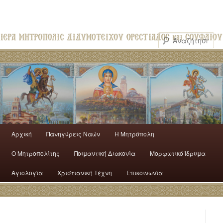
Αρχική
Πανηγύρεις Ναών
H Mητρόπολη
Ο Mητροπολίτης
Ποιμαντική Διακονία
Μορφωτικό Ίδρυμα
Αγιολογία
Χριστιανική Τέχνη
Επικοινωνία