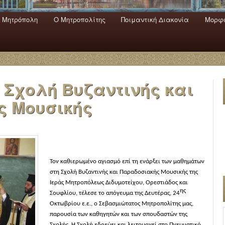
 Mητρόπολη
Ο Mητροπολίτης
Ποιμαντική Διακονία
Μορφω
ενο
εριεχόμενο
α
 Σχολή Βυζαντινής και
ς Μουσικής
Τον καθιερωμένο αγιασμό επί τη ενάρξει των μαθημάτων
στη Σχολή Βυζαντινής και Παραδοσιακής Μουσικής της
Ιεράς Μητροπόλεως Διδυμοτείχου, Ορεστιάδος και
ης
Σουφλίου, τέλεσε το απόγευμα της Δευτέρας, 24
Οκτωβρίου ε.ε., ο Σεβασμιώτατος Μητροπολίτης μας,
παρουσία των καθηγητών και των σπουδαστών της
Σχολής. Η Σχολή εδρεύει και λειτουργεί στο Πνευματικό