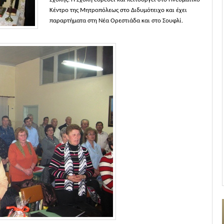
Κέντρο της Μητροπόλεως στο Διδυμότειχο και έχει
παραρτήματα στη Νέα Ορεστιάδα και στο Σουφλί.