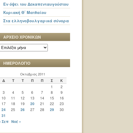
Εν όψει του Δεκαπενταυγούστου
Κυριακή Θ΄ Ματθαίου
Στα ελληνοβουλγαρικά σύνορα
ΑΡΧΕΙΟ ΧΡΟΝΙΚΩΝ
ΑΡΧΕΙΟ
ΧΡΟΝΙΚΩΝ
ΗΜΕΡΟΛΟΓΙΟ
Οκτώβριος 2011
Δ
Τ
Τ
Π
Π
Σ
Κ
1
2
3
4
5
6
7
8
9
10
11
12
13
14
15
16
17
18
19
20
21
22
23
24
25
26
27
28
29
30
31
« Σεπ
Νοέ »