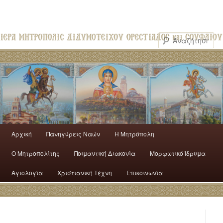
Αρχική
Πανηγύρεις Ναών
H Mητρόπολη
Ο Mητροπολίτης
Ποιμαντική Διακονία
Μορφωτικό Ίδρυμα
Αγιολογία
Χριστιανική Τέχνη
Επικοινωνία