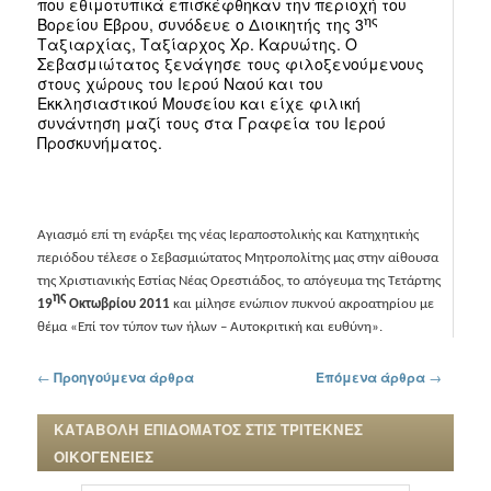
που εθιμοτυπικά επισκέφθηκαν την περιοχή του
Βορείου Έβρου, συνόδευε ο Διοικητής της 3
ης
Ταξιαρχίας, Ταξίαρχος Χρ. Καρυώτης. Ο
Σεβασμιώτατος ξενάγησε τους φιλοξενούμενους
στους χώρους του Ιερού Ναού και του
Εκκλησιαστικού Μουσείου και είχε φιλική
συνάντηση μαζί τους στα Γραφεία του Ιερού
Προσκυνήματος.
Αγιασμό επί τη ενάρξει της νέας Ιεραποστολικής και Κατηχητικής
περιόδου τέλεσε ο Σεβασμιώτατος Μητροπολίτης μας στην αίθουσα
της Χριστιανικής Εστίας Νέας Ορεστιάδος, το απόγευμα της Τετάρτης
ης
19
Οκτωβρίου 2011
και μίλησε ενώπιον πυκνού ακροατηρίου με
θέμα «Επί τον τύπον των ήλων – Αυτοκριτική και ευθύνη».
Πλοήγηση στα άρθρα
←
Προηγούμενα άρθρα
Επόμενα άρθρα
→
ΚΑΤΑΒΟΛΗ ΕΠΙΔΟΜΑΤΟΣ ΣΤΙΣ ΤΡΙΤΕΚΝΕΣ
ΟΙΚΟΓΕΝΕΙΕΣ