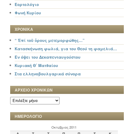
Εορτολόγιο
Φωνή Κυρίου
ΧΡΟΝΙΚΑ
“ Ἐπί τοῦ ὄρους μετεμορφώθης…”
Κατασκήνωση φωλιά, για του Θεού τη φαμελιά…
Εν όψει του Δεκαπενταυγούστου
Κυριακή Θ΄ Ματθαίου
Στα ελληνοβουλγαρικά σύνορα
ΑΡΧΕΙΟ ΧΡΟΝΙΚΩΝ
ΑΡΧΕΙΟ
ΧΡΟΝΙΚΩΝ
ΗΜΕΡΟΛΟΓΙΟ
Οκτώβριος 2011
Δ
Τ
Τ
Π
Π
Σ
Κ