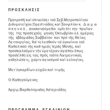
Π Ρ Ο Σ Κ Λ Η Σ Ι Σ
Προτροπῆ καί ἐπινεύσει τοῦ Σεβ.Μητροπολίτου
Διδυμοτείχου,Ὀρεστιάδος καί Σουφλίου κ. Δ α μ α
σ κ η ν ο ῦ , ἀνακοινούμεθα ὑμῖν ὃτι την πρωΐαν
τῆς 1ης προσεχοῦς μηνός Ὀκτωβρίου ἐ.ἒ. ἡμέρας
τῆς ἐβδομάδος Σαββάτου και πρό τῆς Θείας
Λειτουργίας, θά τελεσθούν τά ἐγκαίνια τοῦ
Καθολικοῦ τῆς καθ΄ἡμάς Ἱερᾶς Μονῆς, καί
προσκαλοῦμεν τήν ὑμετέραν ἀγάπην ὃπως
προσέλθη εἰς τάς πρός τοῦτο Λατρευτικάς
εκδηλώσεις, χάριν ἁγιασμοῦ καί εὐλογίας.
Μετ΄ἐγκαρδίων εὐχῶν καί τιιμῆς
Ὁ Καθηγούμενος
Ἀρχιμ.Βαρθολομαῖος Ἀστεριάδης
Π Ρ Ο Γ Ρ Α Μ Μ Α Ε Γ Κ Α Ι Ν Ι Ω Ν