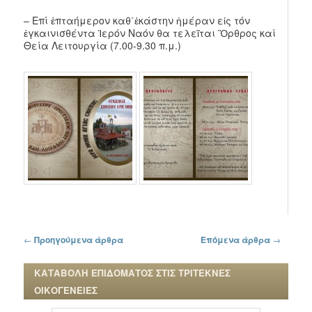
– Επί ἑπταήμερον καθ΄ἑκάστην ἡμέραν εἰς τόν
ἐγκαινισθέντα Ἱερόν Ναόν θα τελεῖται Ὂρθρος καί
Θεία Λειτουργία (7.00-9.30 π.μ.)
Πλοήγηση στα άρθρα
←
Προηγούμενα άρθρα
Επόμενα άρθρα
→
ΚΑΤΑΒΟΛΗ ΕΠΙΔΟΜΑΤΟΣ ΣΤΙΣ ΤΡΙΤΕΚΝΕΣ
ΟΙΚΟΓΕΝΕΙΕΣ