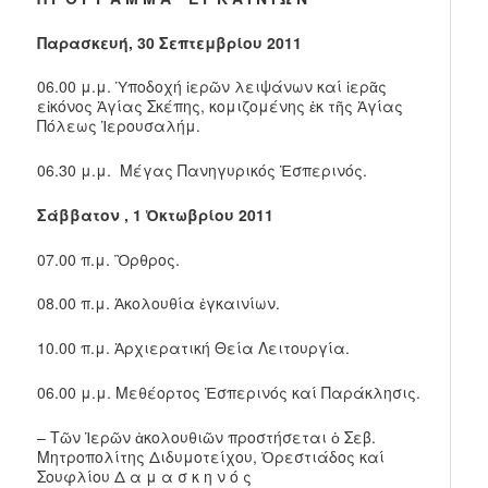
Παρασκευή, 30 Σεπτεμβρίου 2011
06.00 μ.μ. Ὑποδοχή ἱερῶν λειψάνων καί ἱερᾶς
εἰκόνος Ἀγίας Σκέπης, κομιζομένης ἐκ τῆς Ἁγίας
Πόλεως Ἱερουσαλήμ.
06.30 μ.μ. Μέγας Πανηγυρικός Ἑσπερινός.
Σάββατον , 1 Ὀκτωβρίου 2011
07.00 π.μ. Ὂρθρος.
08.00 π.μ. Ἀκολουθία ἐγκαινίων.
10.00 π.μ. Ἀρχιερατική Θεία Λειτουργία.
06.00 μ.μ. Μεθέορτος Ἑσπερινός καί Παράκλησις.
– Τῶν Ἱερῶν ἀκολουθιῶν προστήσεται ὁ Σεβ.
Μητροπολίτης Διδυμοτείχου, Ὀρεστιάδος καί
Σουφλίου Δ α μ α σ κ η ν ό ς