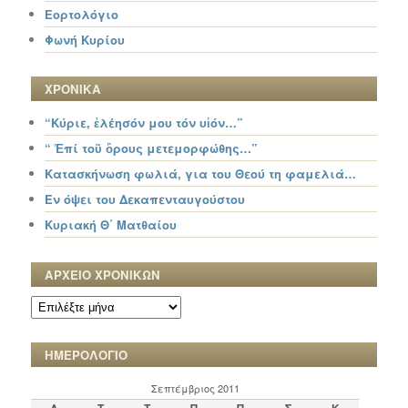
Εορτολόγιο
Φωνή Κυρίου
ΧΡΟΝΙΚΑ
“Κύριε, ἐλέησόν μου τόν υἱόν…”
“ Ἐπί τοῦ ὄρους μετεμορφώθης…”
Κατασκήνωση φωλιά, για του Θεού τη φαμελιά…
Εν όψει του Δεκαπενταυγούστου
Κυριακή Θ΄ Ματθαίου
ΑΡΧΕΙΟ ΧΡΟΝΙΚΩΝ
ΑΡΧΕΙΟ
ΧΡΟΝΙΚΩΝ
ΗΜΕΡΟΛΟΓΙΟ
Σεπτέμβριος 2011
Δ
Τ
Τ
Π
Π
Σ
Κ