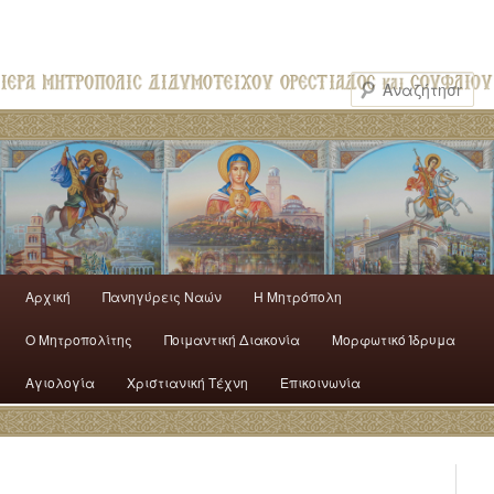
Αρχική
Πανηγύρεις Ναών
H Mητρόπολη
Ο Mητροπολίτης
Ποιμαντική Διακονία
Μορφωτικό Ίδρυμα
Αγιολογία
Χριστιανική Τέχνη
Επικοινωνία