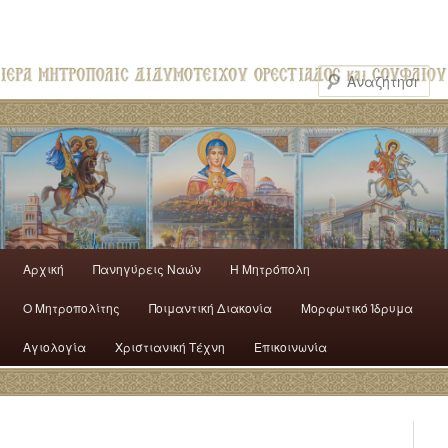
Αρχική
Πανηγύρεις Ναών
H Mητρόπολη
Ο Mητροπολίτης
Ποιμαντική Διακονία
Μορφωτικό Ίδρυμα
Αγιολογία
Χριστιανική Τέχνη
Επικοινωνία