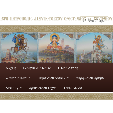
Αρχική
Πανηγύρεις Ναών
H Mητρόπολη
Ο Mητροπολίτης
Ποιμαντική Διακονία
Μορφωτικό Ίδρυμα
Αγιολογία
Χριστιανική Τέχνη
Επικοινωνία