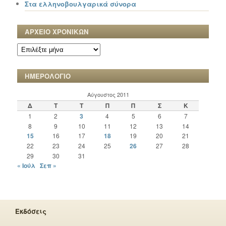
Στα ελληνοβουλγαρικά σύνορα
ΑΡΧΕΙΟ ΧΡΟΝΙΚΩΝ
ΑΡΧΕΙΟ
ΧΡΟΝΙΚΩΝ
ΗΜΕΡΟΛΟΓΙΟ
Αύγουστος 2011
Δ
Τ
Τ
Π
Π
Σ
Κ
1
2
3
4
5
6
7
8
9
10
11
12
13
14
15
16
17
18
19
20
21
22
23
24
25
26
27
28
29
30
31
« Ιούλ
Σεπ »
Εκδόσεις