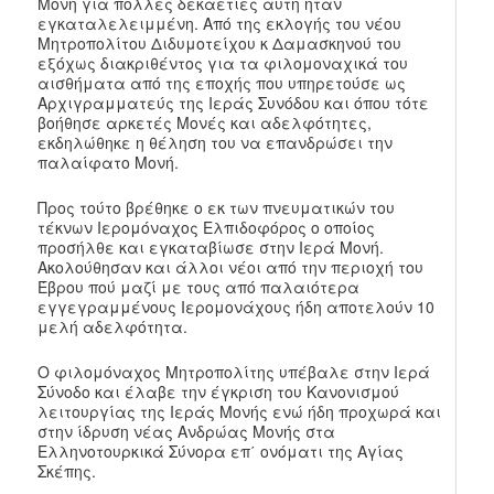
Μονή για πολλές δεκαετίες αυτή ήταν
εγκαταλελειμμένη. Από της εκλογής του νέου
Μητροπολίτου Διδυμοτείχου κ Δαμασκηνού του
εξόχως διακριθέντος για τα φιλομοναχικά του
αισθήματα από της εποχής που υπηρετούσε ως
Αρχιγραμματεύς της Ιεράς Συνόδου και όπου τότε
βοήθησε αρκετές Μονές και αδελφότητες,
εκδηλώθηκε η θέληση του να επανδρώσει την
παλαίφατο Μονή.
Προς τούτο βρέθηκε ο εκ των πνευματικών του
τέκνων Ιερομόναχος Ελπιδοφόρος ο οποίος
προσήλθε και εγκαταβίωσε στην Ιερά Μονή.
Ακολούθησαν και άλλοι νέοι από την περιοχή του
Έβρου πού μαζί με τους από παλαιότερα
εγγεγραμμένους Ιερομονάχους ήδη αποτελούν 10
μελή αδελφότητα.
Ο φιλομόναχος Μητροπολίτης υπέβαλε στην Ιερά
Σύνοδο και έλαβε την έγκριση του Κανονισμού
λειτουργίας της Ιεράς Μονής ενώ ήδη προχωρά και
στην ίδρυση νέας Ανδρώας Μονής στα
Ελληνοτουρκικά Σύνορα επ΄ ονόματι της Αγίας
Σκέπης.