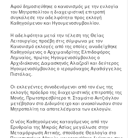
Αφού δημοσιεύθηκε ο κανονισμός με την ευλογία
του Μητροπολίτου η διαχειριστική επιτροπή
συγκάλεσε την αδελφότητα προς εκλογή
Καθηγούμενου και Ηγουμενοσυμβουλίου.
Η αδελφότητα μετά την τέλεση της Θείας
Λειτουργίας προέβη στις σύμφωνα με τον
Κανονισμό εκλογές από της οποίες αναδείχθηκε
Καθηγούμενος ο Αρχιμανδρίτης Ελπιδοφόρος
Λημναίος, πρώτος Ηγουμενοσύμβουλος ο
Αρχιδιάκονος Δαμασκηνός Αλαζράϊ και δεύτερος
Ηγουμενοσύμβουλος ο ιερομόναχος Αγαθάγγελος
Πιστόλας.
Οι εκλεγέντες συνοδευόμενοι από τον έως της
εκλογής πρόεδρο της διαχειριστικής επιτροπής της
Μονής, Πρωτοπρεσβύτερο π. Σταμάτιο Αυτζιόγλου
μετέβησαν στο Διδυμότειχο και ανακοίνωσαν στον
Μητροπολίτη τα αποτελέσματα των εκλογών.
Ο νέος Καθηγούμενος καταγόμενος από την
Ερυθραία της Μικράς Ασίας μεγάλωσε στην
Μεταμόρφωση Αττικής, σπούδασε Θεολογία στο
Πανεπιστήμιο Αθηνών, χειροτονήθηκε διάκονος στις