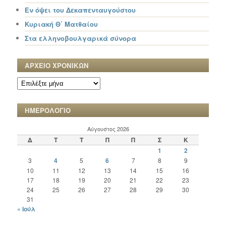
Εν όψει του Δεκαπενταυγούστου
Κυριακή Θ΄ Ματθαίου
Στα ελληνοβουλγαρικά σύνορα
ΑΡΧΕΙΟ ΧΡΟΝΙΚΩΝ
ΑΡΧΕΙΟ
ΧΡΟΝΙΚΩΝ
ΗΜΕΡΟΛΟΓΙΟ
Αύγουστος 2026
Δ
Τ
Τ
Π
Π
Σ
Κ
1
2
3
4
5
6
7
8
9
10
11
12
13
14
15
16
17
18
19
20
21
22
23
24
25
26
27
28
29
30
31
« Ιούλ