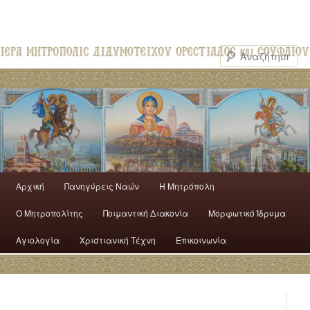
Αρχική
Πανηγύρεις Ναών
H Mητρόπολη
Ο Mητροπολίτης
Ποιμαντική Διακονία
Μορφωτικό Ίδρυμα
Αγιολογία
Χριστιανική Τέχνη
Επικοινωνία