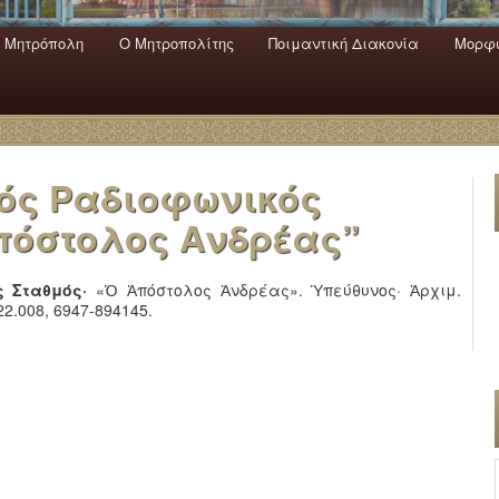
 Mητρόπολη
Ο Mητροπολίτης
Ποιμαντική Διακονία
Μορφω
ενο
εριεχόμενο
α
ός Ραδιοφωνικός
πόστολος Ανδρέας”
 Σταθμός·
«Ὁ Ἀπόστολος Ἀνδρέας». Ὑπεύθυνος· Ἀρχιμ.
2.008, 6947-894145.